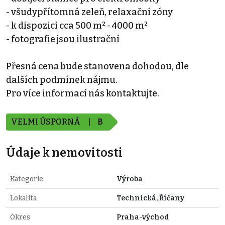
- všudypřítomná zeleň, relaxační zóny
- k dispozici cca 500 m² - 4000 m²
- fotografie jsou ilustrační
Přesná cena bude stanovena dohodou, dle
dalších podmínek nájmu.
Pro více informací nás kontaktujte.
VELMI ÚSPORNÁ
B
Údaje k nemovitosti
Kategorie
Výroba
Lokalita
Technická, Říčany
Okres
Praha-východ