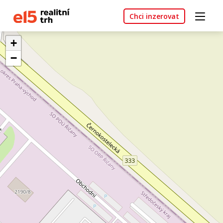
Chci inzerovat
+
−