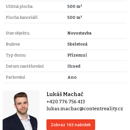
Užitná plocha
500 m²
Plocha kanceláří
500 m²
Stav objektu
Novostavba
Budova
Skeletová
Typ domu
Přízemní
Datum nastěhování
Ihned
Parkování
Ano
Lukáš Machač
+420 776 756 413
lukas.machac@contentreality.cz
Zobraz 163 nabídek