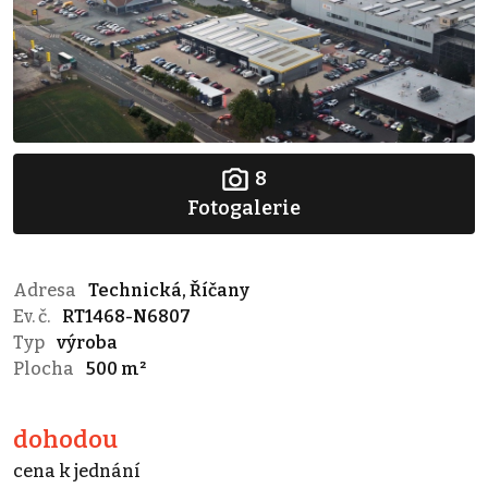
8
Fotogalerie
Adresa
Technická, Říčany
Ev. č.
RT1468-N6807
Typ
výroba
Plocha
500 m²
dohodou
cena k jednání