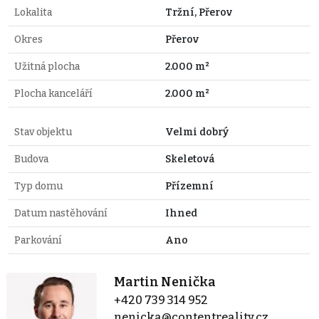
Lokalita
Tržní, Přerov
Okres
Přerov
Užitná plocha
2.000 m²
Plocha kanceláří
2.000 m²
Stav objektu
Velmi dobrý
Budova
Skeletová
Typ domu
Přízemní
Datum nastěhování
Ihned
Parkování
Ano
Martin Nenička
+420 739 314 952
nenicka@contentreality.cz