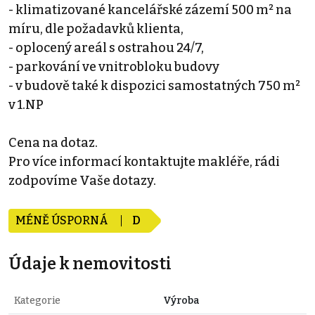
- klimatizované kancelářské zázemí 500 m² na
míru, dle požadavků klienta,
- oplocený areál s ostrahou 24/7,
- parkování ve vnitrobloku budovy
- v budově také k dispozici samostatných 750 m²
v 1.NP
Cena na dotaz.
Pro více informací kontaktujte makléře, rádi
zodpovíme Vaše dotazy.
MÉNĚ ÚSPORNÁ
D
Údaje k nemovitosti
Kategorie
Výroba