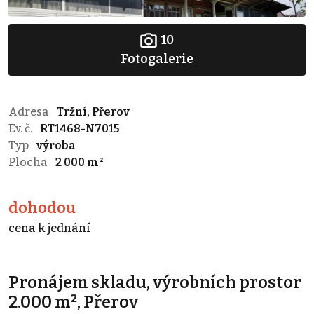
10
Fotogalerie
Adresa
Tržní, Přerov
Ev. č.
RT1468-N7015
Typ
výroba
Plocha
2 000 m²
dohodou
cena k jednání
Pronájem skladu, výrobních prostor
2.000 m², Přerov