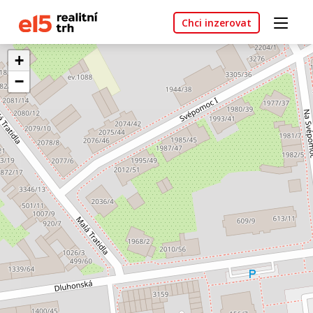
Chci inzerovat
+
−