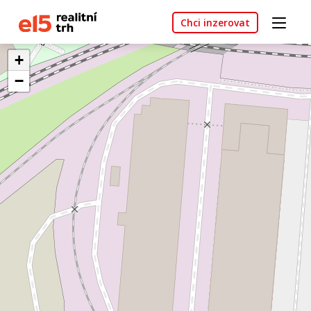
Chci inzerovat
+
−