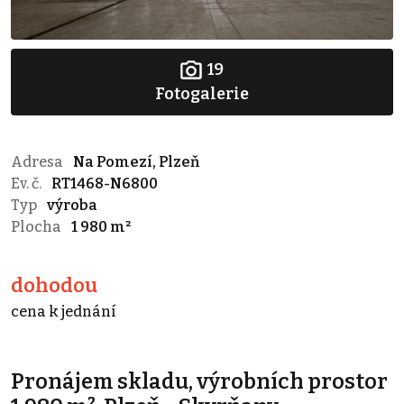
19
Fotogalerie
Adresa
Na Pomezí, Plzeň
Ev. č.
RT1468-N6800
Typ
výroba
Plocha
1 980 m²
dohodou
cena k jednání
Pronájem skladu, výrobních prostor