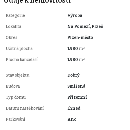
Údaje k nemovitosti
Kategorie
Výroba
Lokalita
Na Pomezí, Plzeň
Okres
Plzeň-město
Užitná plocha
1.980 m²
Plocha kanceláří
1.980 m²
Stav objektu
Dobrý
Budova
Smíšená
Typ domu
Přízemní
Datum nastěhování
Ihned
Parkování
Ano