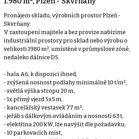
1.980 m², Plzeň - Skvrňany
Pronájem skladu, výrobních prostor Plzeň -
Skvrňany.
V zastoupení majitele a bez provize nabízíme
industriální prostory pro sklad nebo výrobu o
velikosti 1980 m², umístěné v průmyslové zóně,
nedaleko dálnice D5.
- hala A6, k dispozici ihned,
- zvýšená nosnost podlahy minimálně 10 t/m²,
- světlá výška stropu 20 m,
- 1x přímý vjezd 5x5 m,
- kancelářský vestavek 77 m²,
- jeřáb s dálkovým ovládáním a nosností 63 t,
- elektřina 200 kW, lze navýšit dle požadavku,
- 10 parkovacích míst,