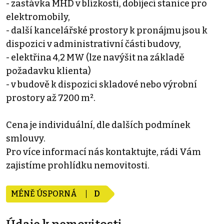
- zastávka MHD v blízkosti, dobíjecí stanice pro
elektromobily,
- další kancelářské prostory k pronájmu jsou k
dispozici v administrativní části budovy,
- elektřina 4,2 MW (lze navýšit na základě
požadavku klienta)
- v budově k dispozici skladové nebo výrobní
prostory až 7200 m².
Cena je individuální, dle dalších podmínek
smlouvy.
Pro více informací nás kontaktujte, rádi Vám
zajistíme prohlídku nemovitosti.
MÉNĚ ÚSPORNÁ
D