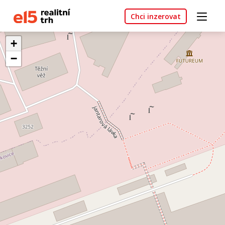
Chci inzerovat
+
−