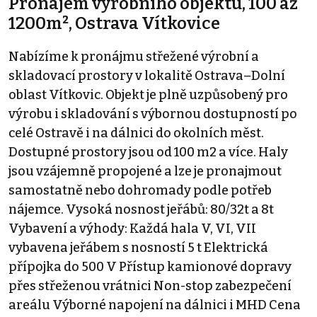
Pronájem výrobního objektu, 100 až
1200m², Ostrava Vítkovice
Nabízíme k pronájmu střežené výrobní a
skladovací prostory v lokalitě Ostrava–Dolní
oblast Vítkovic. Objekt je plně uzpůsobený pro
výrobu i skladování s výbornou dostupností po
celé Ostravě i na dálnici do okolních měst.
Dostupné prostory jsou od 100 m2 a více. Haly
jsou vzájemně propojené a lze je pronajmout
samostatně nebo dohromady podle potřeb
nájemce. Vysoká nosnost jeřábů: 80/32t a 8t
Vybavení a výhody: Každá hala V, VI, VII
vybavena jeřábem s nosností 5 t Elektrická
přípojka do 500 V Přístup kamionové dopravy
přes střeženou vrátnici Non-stop zabezpečení
areálu Výborné napojení na dálnici i MHD Cena