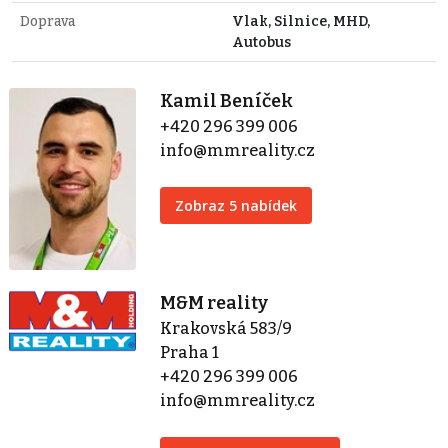
Doprava
Vlak, Silnice, MHD,
Autobus
Kamil Beníček
+420 296 399 006
info@mmreality.cz
Zobraz 5 nabídek
M&M reality
Krakovská 583/9
Praha 1
+420 296 399 006
info@mmreality.cz