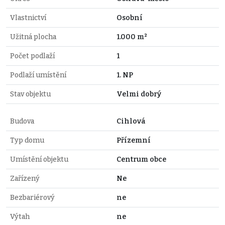
Vlastnictví
Osobní
Užitná plocha
1.000 m²
Počet podlaží
1
Podlaží umístění
1. NP
Stav objektu
Velmi dobrý
Budova
Cihlová
Typ domu
Přízemní
Umístění objektu
Centrum obce
Zařízený
Ne
Bezbariérový
ne
Výtah
ne