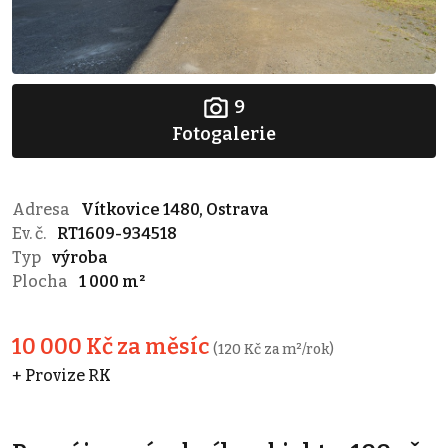
9
Fotogalerie
Adresa
Vítkovice 1480, Ostrava
Ev. č.
RT1609-934518
Typ
výroba
Plocha
1 000 m²
10 000 Kč za měsíc
(120 Kč za m²/rok)
+ Provize RK