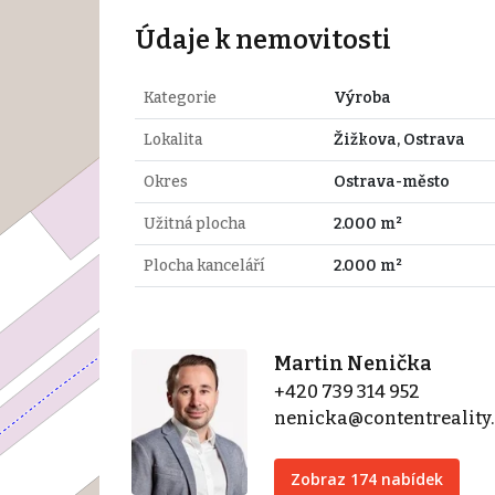
Údaje k nemovitosti
Kategorie
Výroba
Lokalita
Žižkova, Ostrava
Okres
Ostrava-město
Užitná plocha
2.000 m²
Plocha kanceláří
2.000 m²
Martin Nenička
+420 739 314 952
nenicka@contentreality.
Zobraz 174 nabídek