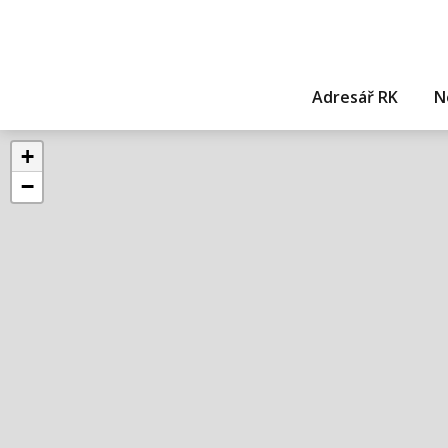
Adresář RK
N
+
−