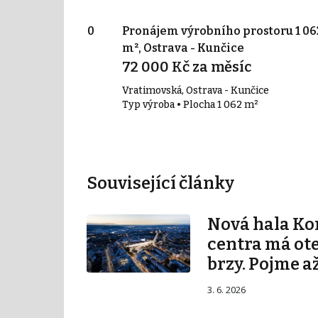
 prostoru 15 000
Pronájem výrobního prostoru 1 06
vice
m², Ostrava - Kunčice
72 000 Kč za měsíc
Vratimovská, Ostrava - Kunčice
000 m²
Typ výroba • Plocha 1 062 m²
Související články
Nová hala K
centra má ot
brzy. Pojme až
3. 6. 2026