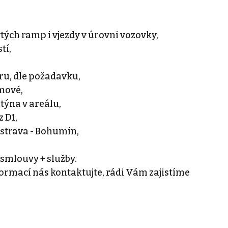
tých ramp i vjezdy v úrovni vozovky,
tí,
ru, dle požadavku,
mové,
týna v areálu,
z D1,
Ostrava - Bohumín,
 smlouvy + služby.
nformací nás kontaktujte, rádi Vám zajistíme