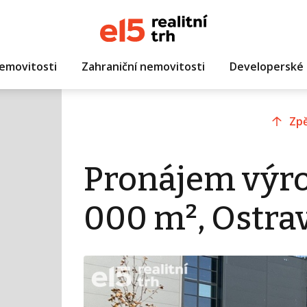
emovitosti
Zahraniční nemovitosti
Developerské 
Zpě
Pronájem výro
000 m², Ostra