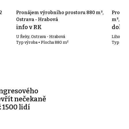
2
Pronájem výrobního prostoru 880 m²,
Pronáj
Ostrava - Hrabová
m², Ost
info v RK
doho
U Řeky, Ostrava - Hrabová
Lihovars
Typ výroba • Plocha 880 m²
Typ výro
ongresového
evřít nečekaně
 1500 lidí