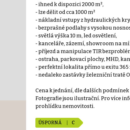
- ihned k dispozici 2000 m²,
- lze dělit od cca 1000 m²
- nákladní vstupy z hydraulických kry
- bezprašné podlahy s vysokou nosnos
- světlá výška 10 m, led osvětlení,
- kanceláře, zázemí, showroom na mí
- příjezd a manipulace TIR bezproblé
- ostraha, parkovací plochy, MHD, kan
- perfektní lokalita přímo u exitu 365 
- nedaleko zastávky železniční tratě 
Cena k jednání, dle dalších podmínek
Fotografie jsou ilustrační. Pro více i
prohlídku nemovitosti.
ÚSPORNÁ
C