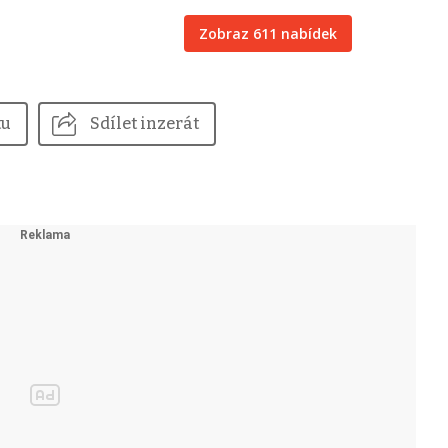
Zobraz 611 nabídek
tu
Sdílet inzerát