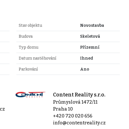
Stav objektu
Novostavba
Budova
Skeletová
Typ domu
Přízemní
Datum nastěhování
Ihned
Parkování
Ano
Content Reality s.r.o.
Průmyslová 1472/11
cz
Praha 10
+420 720 020 656
info@contentreality.cz