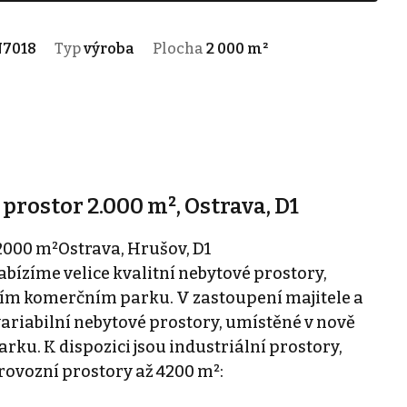
N7018
Typ
výroba
Plocha
2 000 m²
prostor 2.000 m², Ostrava, D1
2000 m²Ostrava, Hrušov, D1
abízíme velice kvalitní nebytové prostory,
m komerčním parku. V zastoupení majitele a
 variabilní nebytové prostory, umístěné v nově
. K dispozici jsou industriální prostory,
rovozní prostory až 4200 m²: