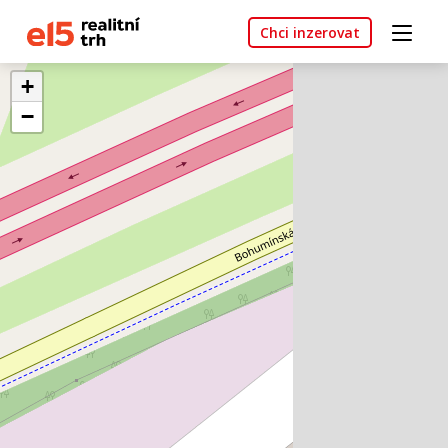
Chci inzerovat
+
−