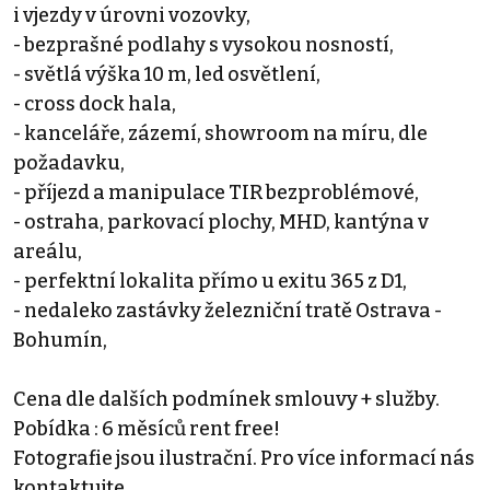
i vjezdy v úrovni vozovky,
- bezprašné podlahy s vysokou nosností,
- světlá výška 10 m, led osvětlení,
- cross dock hala,
- kanceláře, zázemí, showroom na míru, dle
požadavku,
- příjezd a manipulace TIR bezproblémové,
- ostraha, parkovací plochy, MHD, kantýna v
areálu,
- perfektní lokalita přímo u exitu 365 z D1,
- nedaleko zastávky železniční tratě Ostrava -
Bohumín,
Cena dle dalších podmínek smlouvy + služby.
Pobídka : 6 měsíců rent free!
Fotografie jsou ilustrační. Pro více informací nás
kontaktujte.