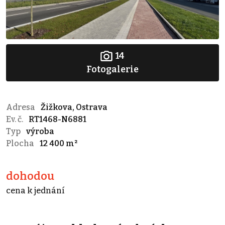
14
Fotogalerie
Adresa
Žižkova, Ostrava
Ev. č.
RT1468-N6881
Typ
výroba
Plocha
12 400 m²
dohodou
cena k jednání