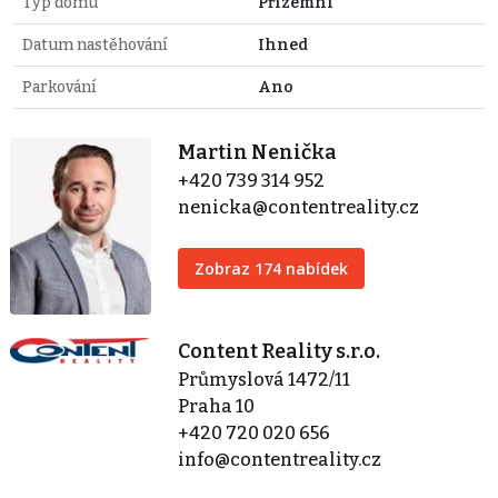
Typ domu
Přízemní
Datum nastěhování
Ihned
Parkování
Ano
Martin Nenička
+420 739 314 952
nenicka@contentreality.cz
Zobraz 174 nabídek
Content Reality s.r.o.
Průmyslová 1472/11
Praha 10
+420 720 020 656
info@contentreality.cz