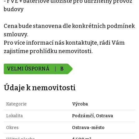
- FVE + bateriové úložiště pro udržitelný provoz
budovy
Cena bude stanovena dle konkrétních podmínek
smlouvy.
Pro více informací nás kontaktujte, rádi Vám
zajistíme prohlídku nemovitosti.
VELMI ÚSPORNÁ
B
Údaje k nemovitosti
Kategorie
Výroba
Lokalita
Podzámčí, Ostrava
Okres
Ostrava-město