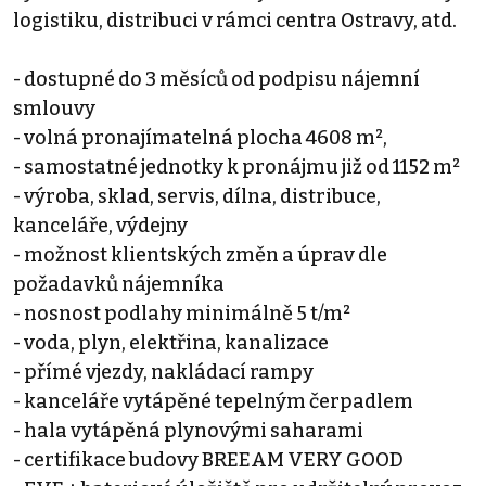
logistiku, distribuci v rámci centra Ostravy, atd.
- dostupné do 3 měsíců od podpisu nájemní
smlouvy
- volná pronajímatelná plocha 4608 m²,
- samostatné jednotky k pronájmu již od 1152 m²
- výroba, sklad, servis, dílna, distribuce,
kanceláře, výdejny
- možnost klientských změn a úprav dle
požadavků nájemníka
- nosnost podlahy minimálně 5 t/m²
- voda, plyn, elektřina, kanalizace
- přímé vjezdy, nakládací rampy
- kanceláře vytápěné tepelným čerpadlem
- hala vytápěná plynovými saharami
- certifikace budovy BREEAM VERY GOOD