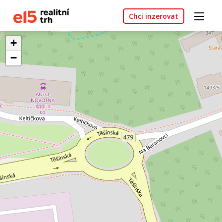
Chci inzerovat
+
−