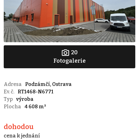
20
Fotogalerie
Adresa
Podzámčí, Ostrava
Ev. č.
RT1468-N6771
Typ
výroba
Plocha
4 608 m²
dohodou
cena k jednání