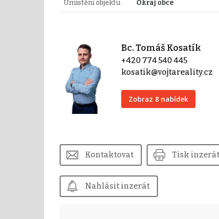
Umístění objektu
Okraj obce
Bc. Tomáš Kosatík
+420 774 540 445
kosatik@vojtareality.cz
Zobraz 8 nabídek
Kontaktovat
Tisk inzerá
Nahlásit inzerát