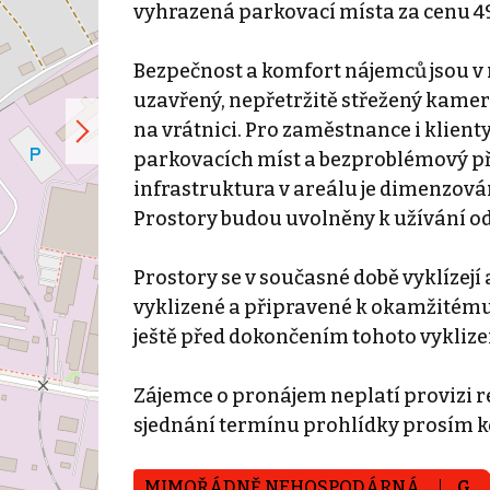
vyhrazená parkovací místa za cenu 49
Bezpečnost a komfort nájemců jsou v 
uzavřený, nepřetržitě střežený kam
na vrátnici. Pro zaměstnance i klienty
parkovacích míst a bezproblémový pří
infrastruktura v areálu je dimenzová
Prostory budou uvolněny k užívání od
Prostory se v současné době vyklíze
vyklizené a připravené k okamžitému v
ještě před dokončením tohoto vyklize
Zájemce o pronájem neplatí provizi re
sjednání termínu prohlídky prosím ko
MIMOŘÁDNĚ NEHOSPODÁRNÁ
G