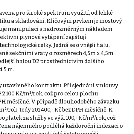
vena pro široké spektrum využití, od lehké
istiku a skladování. Klíčovým prvkem je mostový
ožňuje manipulaci s nadrozměrným nákladem.
ektivní plynové vytápění zajišťují
chnologické celky. Jedná se o vnější halu,
ené sekčními vraty o rozměrech 4,5m x 4,5m.
vedlejší halou D2 prostřednictvím dalšího
4,5 m.
 uzavřeného kontraktu. Při sjednání smlouvy
é 2 100 Kč/m²/rok, což pro celou plochu
 DPH měsíčně. V případě dlouhodobého závazku
č/m²/rok, tedy 201 400,- Kč bez DPH měsíčně. K
latek za služby ve výši 100,- Kč/m²/rok, což
. Cena nájemného podléhá každoroční indexaci o
pisu smlouvy se skládá jistota ve výši