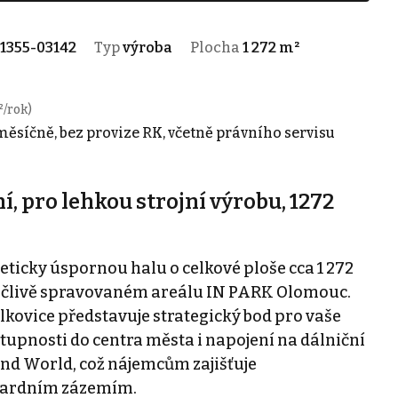
1355-03142
Typ
výroba
Plocha
1 272 m²
²/rok)
měsíčně, bez provize RK, včetně právního servisu
, pro lehkou strojní výrobu, 1272
icky úspornou halu o celkové ploše cca 1 272
 pečlivě spravovaném areálu IN PARK Olomouc.
lkovice představuje strategický bod pro vaše
upnosti do centra města i napojení na dálniční
nd World, což nájemcům zajišťuje
ndardním zázemím.