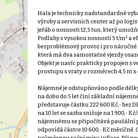
Hala je technicky nadstandardně vyba
výroby a servisních center až po log
jeřáb o nosnosti 12,5 tun, který um
Podlahy s vysokou nosností 5 t/m² a ef
bezproblémový provoz i pro náročné te
která má dva samostatné vjezdy osaz
Objekt je navíc prakticky propojen s 
prostupu s vraty o rozměrech 4,5 m x 
Nájemné je odstupňováno podle délky
na dobu do 5 let činí základní nájemn
představuje částku 222 600 Kč,- bez
na 10 let se sazba snižuje na 1 900,- K
nájemnému se připočítává paušální pop
odpovídá částce 10 600,- Kč měsíčně
průměrnou roční míru inflace. Při pod