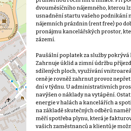
dvouměsíčního nájemného, kterou lz
usnadnění startu vašeho podnikání n
nájemních prázdnin (rent free) po do
pronájmu kancelářských prostor, kte
zázemí.
Paušální poplatek za služby pokrývá 
Zahrnuje úklid a zimní údržbu příjezd
sdílených ploch, využívání vnitroare
ceně je rovněž zahrnut provoz nepřetr
dní v týdnu. U administrativních pros
navýšen o náklady na vytápění. Ostatn
energie v halách a kancelářích a spo
na základě skutečných odběrů naměř
měří spotřeba plynu, která je fakturo
vašich zaměstnanců a klientů je mož