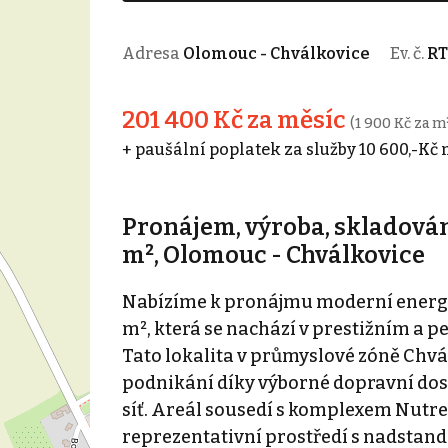
Adresa
Olomouc - Chválkovice
Ev. č.
RT
201 400 Kč za měsíc
(1 900 Kč za m
+ paušální poplatek za služby 10 600,-Kč 
Pronájem, výroba, skladování
m², Olomouc - Chválkovice
Nabízíme k pronájmu moderní energet
m², která se nachází v prestižním a
Tato lokalita v průmyslové zóně Chvá
podnikání díky výborné dopravní dost
síť. Areál sousedí s komplexem Nutre
reprezentativní prostředí s nadsta