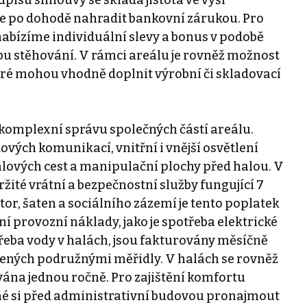
e po dohodě nahradit bankovní zárukou. Pro
abízíme individuální slevy a bonus v podobě
bu stěhování. V rámci areálu je rovněž možnost
ré mohou vhodně doplnit výrobní či skladovací
komplexní správu společných částí areálu.
ových komunikací, vnitřní i vnější osvětlení
álových cest a manipulační plochy před halou. V
žité vrátní a bezpečnostní služby fungující 7
tor, šaten a sociálního zázemí je tento poplatek
í provozní náklady, jako je spotřeba elektrické
třeba vody v halách, jsou fakturovány měsíčně
ených podružnými měřidly. V halách se rovněž
vána jednou ročně. Pro zajištění komfortu
né si před administrativní budovou pronajmout