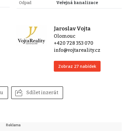
Odpad
Veřejná kanalizace
Jaroslav Vojta
Olomouc
+420 728 353 070
info@vojtareality.cz
Zobraz 27 nabídek
tu
Sdílet inzerát