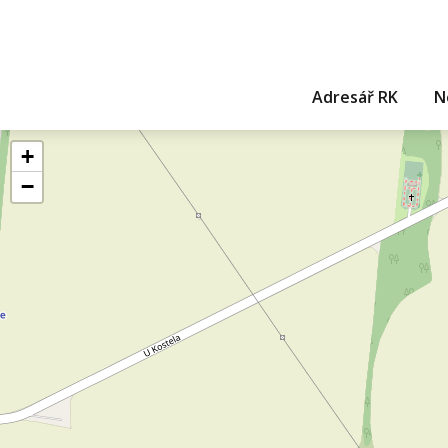
Adresář RK
N
+
−