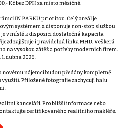
0,- Kč bez DPH za místo měsíčně.
rámci IN PARKU prioritou. Celý areál je
erovým systémem a disponuje non-stop službou
 je v místě k dispozici dostatečná kapacita
jezd zajišťuje i pravidelná linka MHD. Veškerá
na na vysokou zátěž a potřeby moderních firem.
 1. dubna 2026.
jí a novému nájemci budou předány kompletně
yužití. Přiložené fotografie zachycují halu
ní.
alitní kanceláři. Pro bližší informace nebo
ntaktujte certifikovaného realitního makléře.