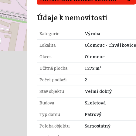
Údaje k nemovitosti
Kategorie
Výroba
Lokalita
Olomouc - Chválkovice
Okres
Olomouc
Užitná plocha
1.272 m²
Počet podlaží
2
Stav objektu
Velmi dobrý
Budova
Skeletová
Typ domu
Patrový
Poloha objektu
Samostatný