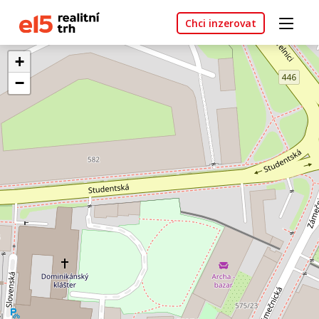
Chci inzerovat
+
−