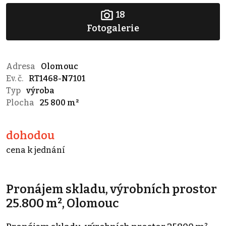
18
Fotogalerie
Adresa
Olomouc
Ev. č.
RT1468-N7101
Typ
výroba
Plocha
25 800 m²
dohodou
cena k jednání
Pronájem skladu, výrobních prostor
25.800 m², Olomouc