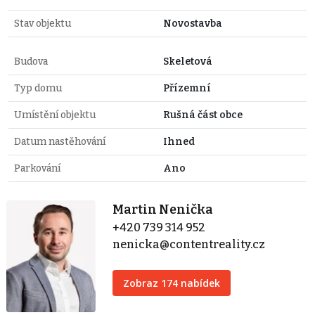
Stav objektu
Novostavba
Budova
Skeletová
Typ domu
Přízemní
Umístění objektu
Rušná část obce
Datum nastěhování
Ihned
Parkování
Ano
Martin Nenička
+420 739 314 952
nenicka@contentreality.cz
Zobraz 174 nabídek