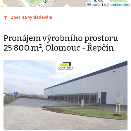
Leaflet
|
©
OpenStreetMap
Zpět na vyhledávání
Pronájem výrobního prostoru
25 800 m², Olomouc - Řepčín