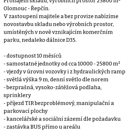
Pronájem skladu, výrobních prostor 25800 m²
Olomouc - Řepčín.
V zastoupení majitele a bez provize nabízíme
novostavbu skladu nebo výrobních prostor,
umístěných v nově vznikajícím komerčním
parku, nedaleko dálnice D35.
- dostupnost 10 měsíců
- samostatné jednotky od cca 10000 - 25800 m²
- vjezdy v úrovni vozovky i z hydraulických ramp
- světlá výška 9 m, denní světlo dle norem
- bezprašná, vysoko-zátěžová podlaha,
sprinklery
- příjezd TIR bezproblémový, manipulační a
parkovací plochy
- kancelářské a sociální zázemí dle požadavku
- zastávka BUS přímo u areálu