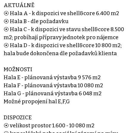
AKTUÁLNĚ
⦿ Hala A - k dispozici ve shell&core 6.400 m2
⦿ Hala B - dle požadavku
⦿ Hala C - k dispozici ve stavu shell&core 8.500
m2; probíhají přípravy jednotek pro nájemce
⦿ Hala D - k dispozici ve shell&core 10 800 m2;
hala bude dokončena dle požadavků klienta
MOŽNOSTI
Hala E - plánovaná výstavba 9 576 m2
Hala F - plánovaná výstavba 10 080 m2
Hala G - plánovaná výstavba 6 048 m2
Možné propojení hal E,F,G
DISPOZICE
⦿ velikost prostor 1.600 - 10 080 m2