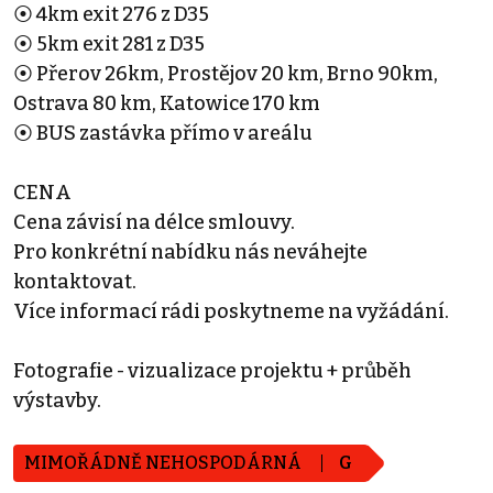
⦿ 4km exit 276 z D35
⦿ 5km exit 281 z D35
⦿ Přerov 26km, Prostějov 20 km, Brno 90km,
Ostrava 80 km, Katowice 170 km
⦿ BUS zastávka přímo v areálu
CENA
Cena závisí na délce smlouvy.
Pro konkrétní nabídku nás neváhejte
kontaktovat.
Více informací rádi poskytneme na vyžádání.
Fotografie - vizualizace projektu + průběh
výstavby.
MIMOŘÁDNĚ NEHOSPODÁRNÁ
G