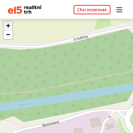
Chci inzerovat
+
−