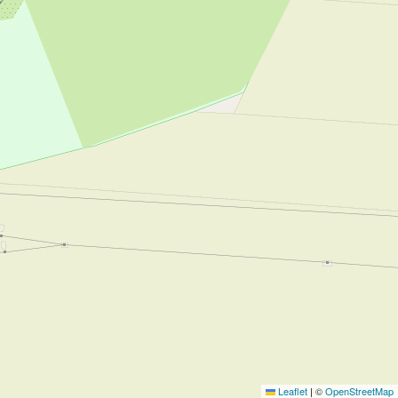
Leaflet
|
©
OpenStreetMap