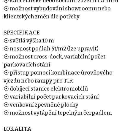
⦿ kancelářské nebo sociální zázemí na míru
⦿ možnost vybudování showroomu nebo
klientských změn dle potřeby
SPECIFIKACE
⦿ světlá výška 10 m
⦿ nosnost podlah 5t/m2 (lze upravit)
⦿ možnost cross-dock, variabilní počet
parkovacích stání
⦿ přístup pomocí kombinace úrovňového
vjezdu nebo rampy pro TIR
⦿ dobíjecí stanice elektromobilů
⦿ variabilní počet parkovacích stání
⦿ venkovní zpevněné plochy
⦿ možnost vytápění tepelným čerpadlem
LOKALITA