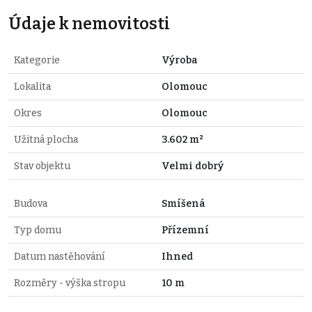
Údaje k nemovitosti
Kategorie
Výroba
Lokalita
Olomouc
Okres
Olomouc
Užitná plocha
3.602 m²
Stav objektu
Velmi dobrý
Budova
Smíšená
Typ domu
Přízemní
Datum nastěhování
Ihned
Rozměry - výška stropu
10 m