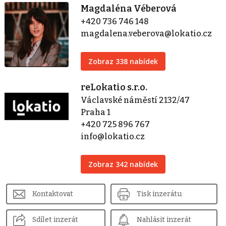
Magdaléna Véberová
+420 736 746 148
magdalena.veberova@lokatio.cz
Zobraz 338 nabídek
reLokatio s.r.o.
Václavské náměstí 2132/47
Praha 1
+420 725 896 767
info@lokatio.cz
Zobraz 342 nabídek
Kontaktovat
Tisk inzerátu
Sdílet inzerát
Nahlásit inzerát