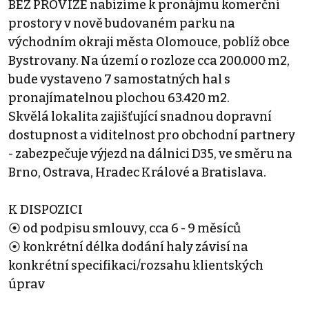
BEZ PROVIZE nabízíme k pronájmu komerční
prostory v nově budovaném parku na
východním okraji města Olomouce, poblíž obce
Bystrovany. Na území o rozloze cca 200.000 m2,
bude vystaveno 7 samostatných hal s
pronajímatelnou plochou 63.420 m2.
Skvělá lokalita zajišťující snadnou dopravní
dostupnost a viditelnost pro obchodní partnery
- zabezpečuje výjezd na dálnici D35, ve směru na
Brno, Ostrava, Hradec Králové a Bratislava.
K DISPOZICI
⦿ od podpisu smlouvy, cca 6 - 9 měsíců
⦿ konkrétní délka dodání haly závisí na
konkrétní specifikaci/rozsahu klientských
úprav