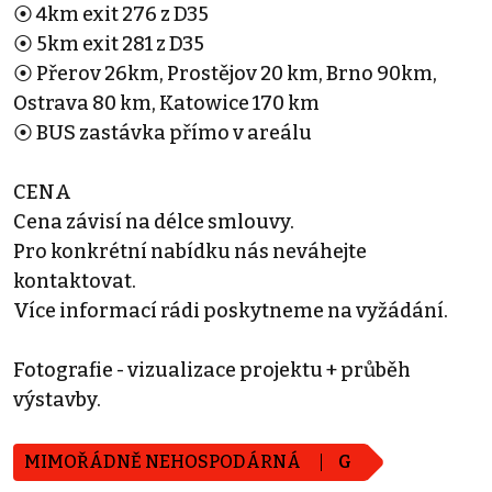
⦿ 4km exit 276 z D35
⦿ 5km exit 281 z D35
⦿ Přerov 26km, Prostějov 20 km, Brno 90km,
Ostrava 80 km, Katowice 170 km
⦿ BUS zastávka přímo v areálu
CENA
Cena závisí na délce smlouvy.
Pro konkrétní nabídku nás neváhejte
kontaktovat.
Více informací rádi poskytneme na vyžádání.
Fotografie - vizualizace projektu + průběh
výstavby.
MIMOŘÁDNĚ NEHOSPODÁRNÁ
G