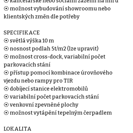
⦿ kancelářské nebo sociální zázemí na míru
⦿ možnost vybudování showroomu nebo
klientských změn dle potřeby
SPECIFIKACE
⦿ světlá výška 10 m
⦿ nosnost podlah 5t/m2 (lze upravit)
⦿ možnost cross-dock, variabilní počet
parkovacích stání
⦿ přístup pomocí kombinace úrovňového
vjezdu nebo rampy pro TIR
⦿ dobíjecí stanice elektromobilů
⦿ variabilní počet parkovacích stání
⦿ venkovní zpevněné plochy
⦿ možnost vytápění tepelným čerpadlem
LOKALITA