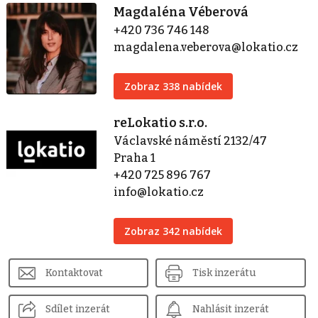
Magdaléna Véberová
+420 736 746 148
magdalena.veberova@lokatio.cz
Zobraz 338 nabídek
reLokatio s.r.o.
Václavské náměstí 2132/47
Praha 1
+420 725 896 767
info@lokatio.cz
Zobraz 342 nabídek
Kontaktovat
Tisk inzerátu
Sdílet inzerát
Nahlásit inzerát