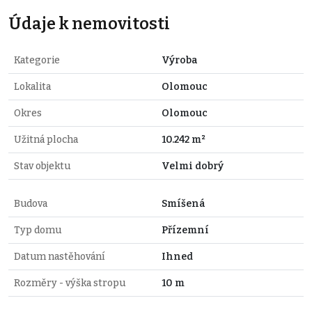
Údaje k nemovitosti
Kategorie
Výroba
Lokalita
Olomouc
Okres
Olomouc
Užitná plocha
10.242 m²
Stav objektu
Velmi dobrý
Budova
Smíšená
Typ domu
Přízemní
Datum nastěhování
Ihned
Rozměry - výška stropu
10 m