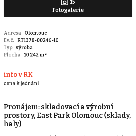
15
Fotogalerie
Adresa
Olomouc
Ev. č.
RT1378-00246-10
Typ
výroba
Plocha
10 242 m²
info v RK
cena k jednání
Pronájem: skladovací a výrobní
prostory, East Park Olomouc (sklady,
haly)