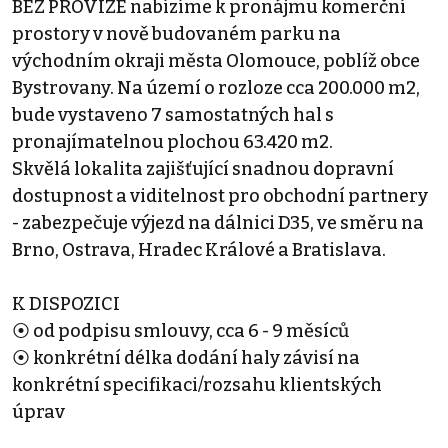
BEZ PROVIZE nabízíme k pronájmu komerční
prostory v nově budovaném parku na
východním okraji města Olomouce, poblíž obce
Bystrovany. Na území o rozloze cca 200.000 m2,
bude vystaveno 7 samostatných hal s
pronajímatelnou plochou 63.420 m2.
Skvělá lokalita zajišťující snadnou dopravní
dostupnost a viditelnost pro obchodní partnery
- zabezpečuje výjezd na dálnici D35, ve směru na
Brno, Ostrava, Hradec Králové a Bratislava.
K DISPOZICI
⦿ od podpisu smlouvy, cca 6 - 9 měsíců
⦿ konkrétní délka dodání haly závisí na
konkrétní specifikaci/rozsahu klientských
úprav