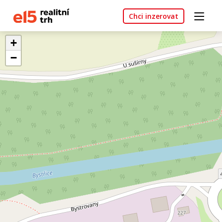
Chci inzerovat
+
−