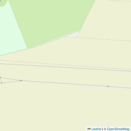
Leaflet
|
©
OpenStreetMap