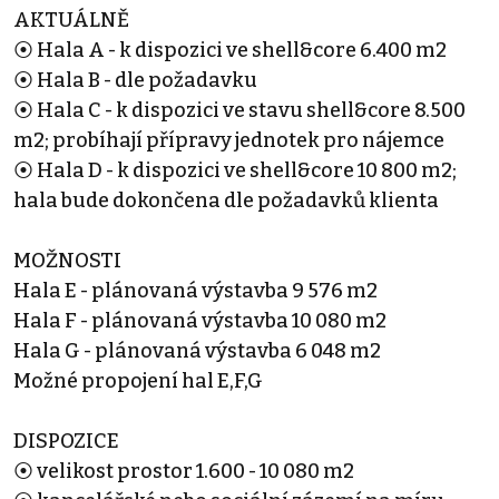
AKTUÁLNĚ
⦿ Hala A - k dispozici ve shell&core 6.400 m2
⦿ Hala B - dle požadavku
⦿ Hala C - k dispozici ve stavu shell&core 8.500
m2; probíhají přípravy jednotek pro nájemce
⦿ Hala D - k dispozici ve shell&core 10 800 m2;
hala bude dokončena dle požadavků klienta
MOŽNOSTI
Hala E - plánovaná výstavba 9 576 m2
Hala F - plánovaná výstavba 10 080 m2
Hala G - plánovaná výstavba 6 048 m2
Možné propojení hal E,F,G
DISPOZICE
⦿ velikost prostor 1.600 - 10 080 m2