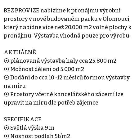
BEZ PROVIZE nabízíme k pronájmu výrobní
prostory v nově budovaném parku v Olomouci,
který nabídne více než 20.000 m2 volné plochy k
pronájmu. Výstavba vhodná pouze pro výrobu.
AKTUÁLNĚ
⦿ plánovaná výstavba haly cca 25.800 m2
⦿ Možnost dělení od 5.000 m2
⦿ Dodání do cca 10 -12 měsíců formou výstavby
na míru
⦿ Prostory včetně kancelářského zázemí lze
upravit na míru dle potřeb zájemce
SPECIFIKACE
⦿ Světlá výška 9 m
⦿ Nosnost podlah 5t/m2