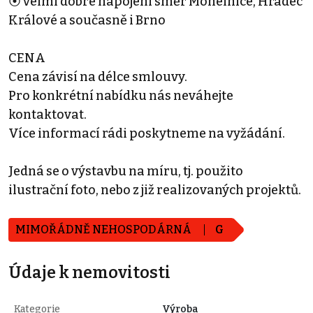
⦿ velmi dobré napojení směr Mohelnice, Hradec
Králové a současně i Brno
CENA
Cena závisí na délce smlouvy.
Pro konkrétní nabídku nás neváhejte
kontaktovat.
Více informací rádi poskytneme na vyžádání.
Jedná se o výstavbu na míru, tj. použito
ilustrační foto, nebo z již realizovaných projektů.
MIMOŘÁDNĚ NEHOSPODÁRNÁ
G
Údaje k nemovitosti
Kategorie
Výroba