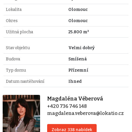
Lokalita
Olomouc
Okres
Olomouc
Užitná plocha
25.800 m²
Stav objektu
Velmi dobrý
Budova
Smíšená
Typ domu
Přízemní
Datum nastěhování
Ihned
Magdaléna Véberová
+420 736 746 148
magdalena.veberova@lokatio.cz
Zobraz 338 nabídek