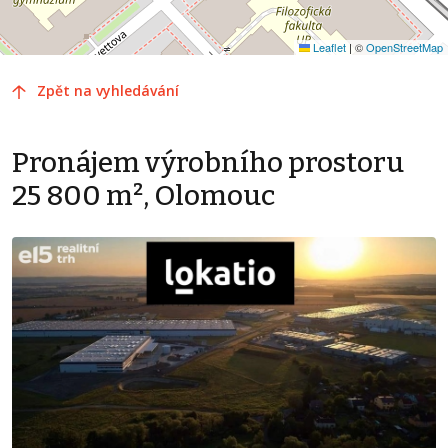
Leaflet
|
©
OpenStreetMap
Zpět na vyhledávání
Pronájem výrobního prostoru
25 800 m², Olomouc