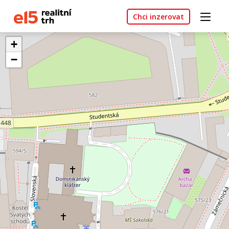
Chci inzerovat
+
−