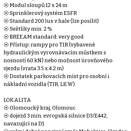
⦿ Modul sloupů 12 x 24 m
⦿ Sprinklerový systém ESFR
⦿ Standard 200 lux v hale (lze posílit)
⦿ Světlíky min. 2 %
⦿ BREEAM standard: very good
⦿ Přístup: rampy pro TIR (vybavené
hydraulickým vyrovnávacím můstkem s
nosností 60 kN) nebo možnost úrovňového
vjezdu (vrata 3.5 x 4.2 m)
⦿ Dostatek parkovacích míst pro osobní i
nákladní vozidla (TIR, LKW)
LOKALITA
⦿ Olomoucký kraj, Olomouc
⦿ dojezd 3 min. evropská silnice D3/E442,
navazující na D1