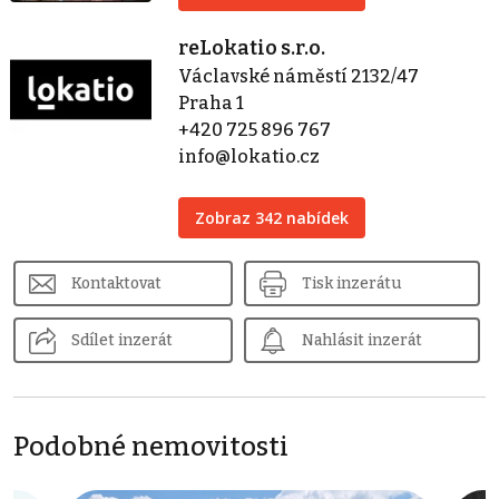
reLokatio s.r.o.
Václavské náměstí 2132/47
Praha 1
+420 725 896 767
info@lokatio.cz
Zobraz 342 nabídek
Kontaktovat
Tisk inzerátu
Sdílet inzerát
Nahlásit inzerát
Podobné nemovitosti