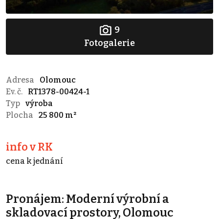
9
Fotogalerie
Adresa
Olomouc
Ev. č.
RT1378-00424-1
Typ
výroba
Plocha
25 800 m²
info v RK
cena k jednání
Pronájem: Moderní výrobní a
skladovací prostory, Olomouc