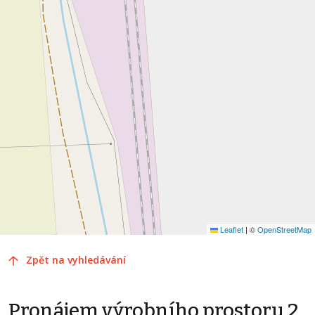
Leaflet
|
©
OpenStreetMap
Zpět na vyhledávání
Pronájem výrobního prostoru 2