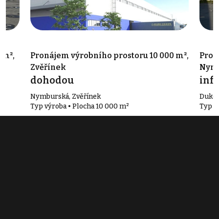
 m²,
Pronájem výrobního prostoru 10 000 m²,
Pron
Zvěřínek
Nymb
dohodou
info
Nymburská, Zvěřínek
Dukel
Typ výroba • Plocha 10 000 m²
Typ v
Související články