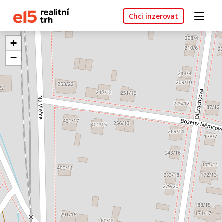
Chci inzerovat
+
−