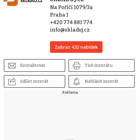
Na Poříčí 1079/3a
Praha 1
+420 774 881 774
info@skladuj.cz
Zobraz 432 nabídek
Kontaktovat
Tisk inzerátu
Sdílet inzerát
Nahlásit inzerát