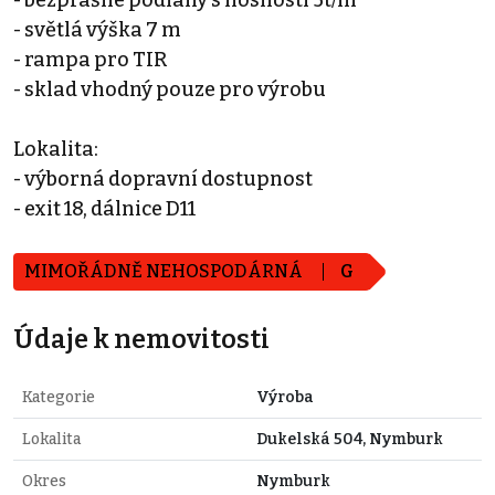
- světlá výška 7 m
- rampa pro TIR
- sklad vhodný pouze pro výrobu
Lokalita:
- výborná dopravní dostupnost
- exit 18, dálnice D11
MIMOŘÁDNĚ NEHOSPODÁRNÁ
G
Údaje k nemovitosti
Kategorie
Výroba
Lokalita
Dukelská 504, Nymburk
Okres
Nymburk