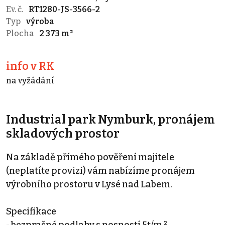
Ev. č.
RT1280-JS-3566-2
Typ
výroba
Plocha
2 373 m²
info v RK
na vyžádání
Industrial park Nymburk, pronájem
skladových prostor
Na základě přímého pověření majitele
(neplatíte provizi) vám nabízíme pronájem
výrobního prostoru v Lysé nad Labem.
Specifikace
- bezprašné podlahy s nosností 5t/m ²