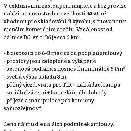
V exkluzivním zastoupení majitele a bez provize
nabízíme novostavbu o velikosti 3450 m²
vhodnou pro skladování či výrobu, situovanou v
menším komerčním areálu. Vzdálenost od
dálnice D6, exit 136 je cca 6 km.
- k dispozici do 6-8 měsíců od podpisu smlouvy
- prostory jsou zateplené a vytápěné
- betonová podlaha s nosností minimálně 5 t/m²
- světlá výška skladu 8 m
- přímý vjezd, vrata pro TIR + nakládací rampa
- sociální zázemí + kanceláře, dle dohody
- příjezd a manipulace pro kamiony
samozřejmostí
Cena nájmu dle dalších podmínek smlouvy.