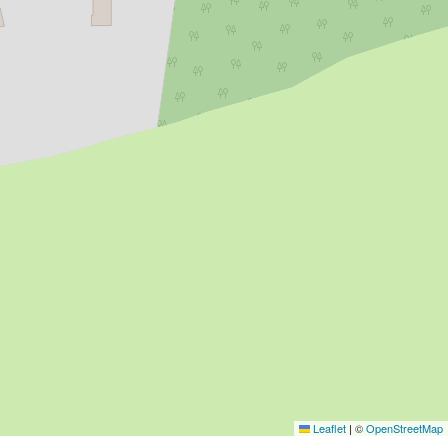
Leaflet
|
©
OpenStreetMap