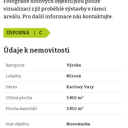
Fotografie hotových objektů jsou pouze
vizualizací z již proběhlé výstavby v rámci
areálu. Pro další informace nás kontaktujte.
ÚSPORNÁ
C
Údaje k nemovitosti
Kategorie
Výroba
Lokalita
Mírová
Okres
Karlovy Vary
Užitná plocha
3.450 m²
Plocha kanceláří
3.450 m²
Stav objektu
Novostavba