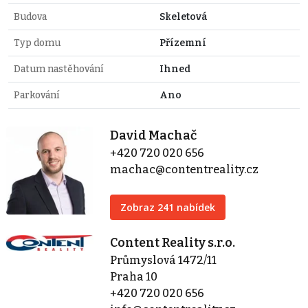
Budova
Skeletová
Typ domu
Přízemní
Datum nastěhování
Ihned
Parkování
Ano
David Machač
+420 720 020 656
machac@contentreality.cz
Zobraz 241 nabídek
Content Reality s.r.o.
Průmyslová 1472/11
Praha 10
+420 720 020 656