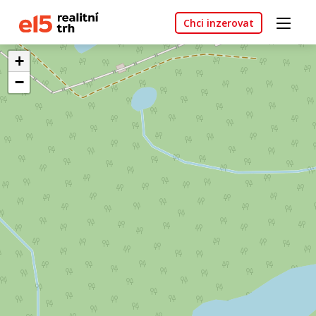
Chci inzerovat
+
−