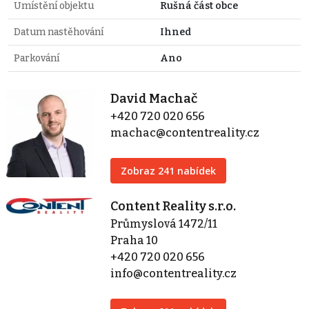
Umístění objektu
Rušná část obce
Datum nastěhování
Ihned
Parkování
Ano
David Machač
+420 720 020 656
machac@contentreality.cz
Zobraz 241 nabídek
Content Reality s.r.o.
Průmyslová 1472/11
Praha 10
+420 720 020 656
info@contentreality.cz