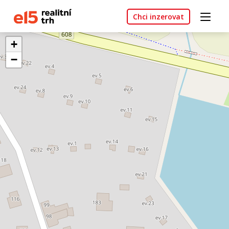
Chci inzerovat
+
−