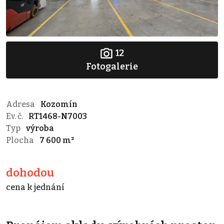
12
Fotogalerie
Adresa
Kozomín
Ev. č.
RT1468-N7003
Typ
výroba
Plocha
7 600 m²
dohodou
cena k jednání