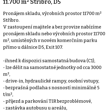
11.700 m² Stříbro, D5
Pronájem skladu, výrobních prostor 11700 m²
Stříbro.
V zastoupení majitele a bez provize nabízíme
pronájem skladu nebo výrobních prostor 11700
m², umístěných v novém komerčním parku
přímo u dálnice D5, Exit 107.
-ihned k dispozici samostatná budova (C1),
- lze dělit na samostatné jednotky od cca 3000
m²,
- drive-in, hydraulické rampy, osobní vstupy,
- bezprašná podlaha s nosností minimálně 5
t/m²,
- příjezd a parkování TIR bezproblémové,
- zastávka autobusu u areálu,