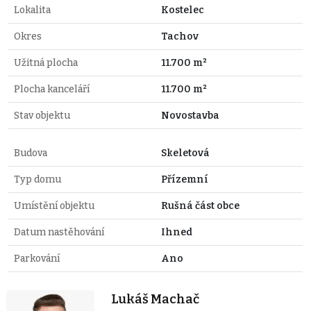
Lokalita
Kostelec
Okres
Tachov
Užitná plocha
11.700 m²
Plocha kanceláří
11.700 m²
Stav objektu
Novostavba
Budova
Skeletová
Typ domu
Přízemní
Umístění objektu
Rušná část obce
Datum nastěhování
Ihned
Parkování
Ano
Lukáš Machač