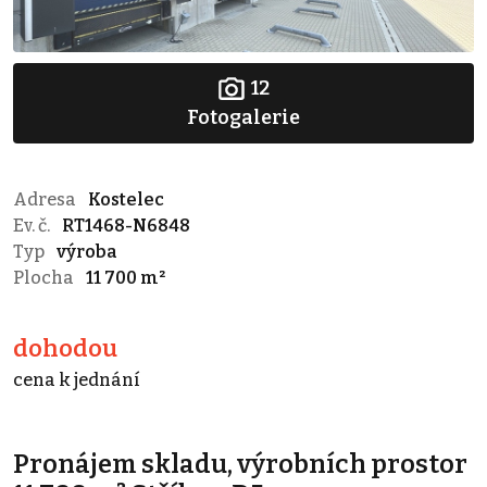
12
Fotogalerie
Adresa
Kostelec
Ev. č.
RT1468-N6848
Typ
výroba
Plocha
11 700 m²
dohodou
cena k jednání
Pronájem skladu, výrobních prostor