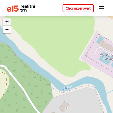
Chci inzerovat
+
−