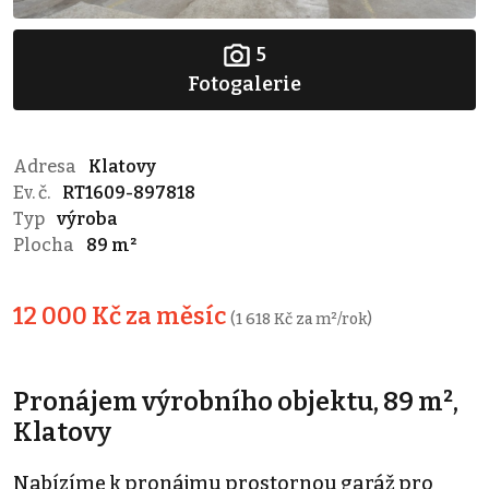
5
Fotogalerie
Adresa
Klatovy
Ev. č.
RT1609-897818
Typ
výroba
Plocha
89 m²
12 000 Kč za měsíc
(1 618 Kč za m²/rok)
Pronájem výrobního objektu, 89 m²,
Klatovy
Nabízíme k pronájmu prostornou garáž pro