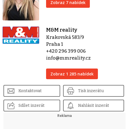
Zobraz 7 nabídek
M&M reality
Krakovská 583/9
Praha 1
+420 296 399 006
info@mmreality.cz
Zobraz 1 285 nabídek
Kontaktovat
Tisk inzerátu
Sdílet inzerát
Nahlásit inzerát