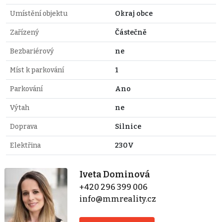
Umístění objektu
Okraj obce
Zařízený
Částečně
Bezbariérový
ne
Míst k parkování
1
Parkování
Ano
Výtah
ne
Doprava
Silnice
Elektřina
230V
Iveta Dominová
+420 296 399 006
info@mmreality.cz