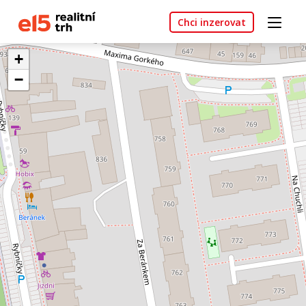
Chci inzerovat
+
−