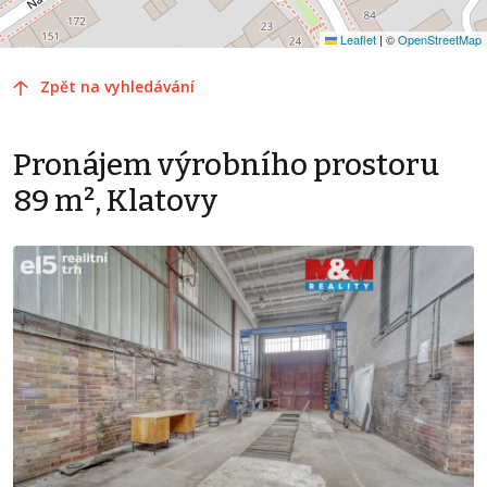
Leaflet
|
©
OpenStreetMap
Zpět na vyhledávání
Pronájem výrobního prostoru
89 m², Klatovy