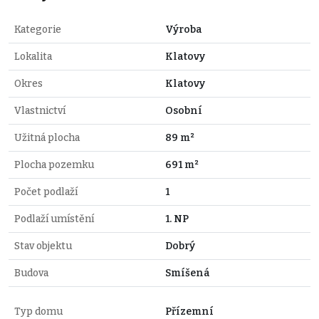
Kategorie
Výroba
Lokalita
Klatovy
Okres
Klatovy
Vlastnictví
Osobní
Užitná plocha
89 m²
Plocha pozemku
691 m²
Počet podlaží
1
Podlaží umístění
1. NP
Stav objektu
Dobrý
Budova
Smíšená
Typ domu
Přízemní