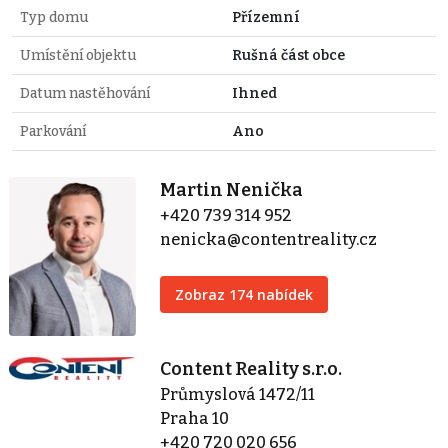
Typ domu
Přízemní
Umístění objektu
Rušná část obce
Datum nastěhování
Ihned
Parkování
Ano
Martin Nenička
+420 739 314 952
nenicka@contentreality.cz
Zobraz 174 nabídek
Content Reality s.r.o.
Průmyslová 1472/11
Praha 10
+420 720 020 656