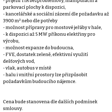
- příjezd TIR bezproblémový, manipulační a
parkovací plochy k dispozici,
- kancelářské a sociální zázemí dle požadavku až
3900 m² nebo dle potřeby
- možnost přípravy pro mostové jeřáby v hale,
- k dispozici až 5 MW příkonu elektřiny pro
výrobu,
- možnost expanze do budoucna,
- FVE, dostatek zeleně, efektivní využití
dešťových vod,
- vlak, autobus v místě
- halu i vnitřní prostory lze přizpůsobit
požadavkům budoucího nájemce.
Cena bude stanovena dle dalších podmínek
smlouvy.