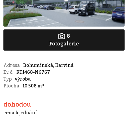
8
Fotogalerie
Adresa
Bohumínská, Karviná
Ev. č.
RT1468-N6767
Typ
výroba
Plocha
10 508 m²
dohodou
cena k jednání