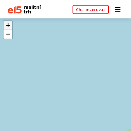
Chci inzerovat
+
−