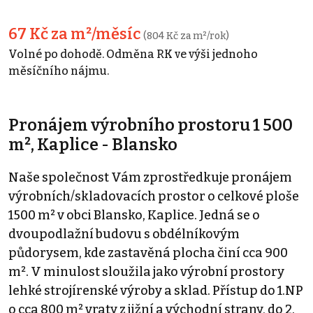
67 Kč za m²/měsíc
(804 Kč za m²/rok)
Volné po dohodě. Odměna RK ve výši jednoho
měsíčního nájmu.
Pronájem výrobního prostoru 1 500
m², Kaplice - Blansko
Naše společnost Vám zprostředkuje pronájem
výrobních/skladovacích prostor o celkové ploše
1500 m² v obci Blansko, Kaplice. Jedná se o
dvoupodlažní budovu s obdélníkovým
půdorysem, kde zastavěná plocha činí cca 900
m². V minulost sloužila jako výrobní prostory
lehké strojírenské výroby a sklad. Přístup do 1.NP
o cca 800 m² vraty z jižní a východní strany, do 2.