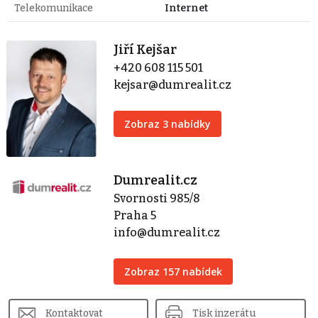
Telekomunikace
Internet
Jiří Kejšar
+420 608 115 501
kejsar@dumrealit.cz
Zobraz 3 nabídky
Dumrealit.cz
Svornosti 985/8
Praha 5
info@dumrealit.cz
Zobraz 157 nabídek
Kontaktovat
Tisk inzerátu