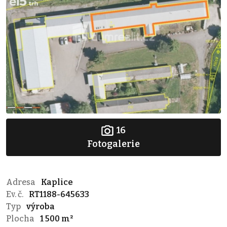
16
Fotogalerie
Adresa
Kaplice
Ev. č.
RT1188-645633
Typ
výroba
Plocha
1 500 m²