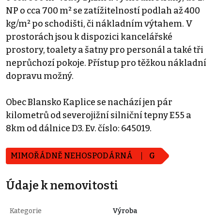
NP o cca 700 m² se zatížitelností podlah až 400
kg/m² po schodišti, či nákladním výtahem. V
prostorách jsou k dispozici kancelářské
prostory, toalety a šatny pro personál a také tři
neprůchozí pokoje. Přístup pro těžkou nákladní
dopravu možný.
Obec Blansko Kaplice se nachází jen pár
kilometrů od severojižní silniční tepny E55 a
8km od dálnice D3. Ev. číslo: 645019.
MIMOŘÁDNĚ NEHOSPODÁRNÁ
G
Údaje k nemovitosti
Kategorie
Výroba