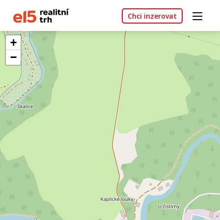
Chci inzerovat
+
−