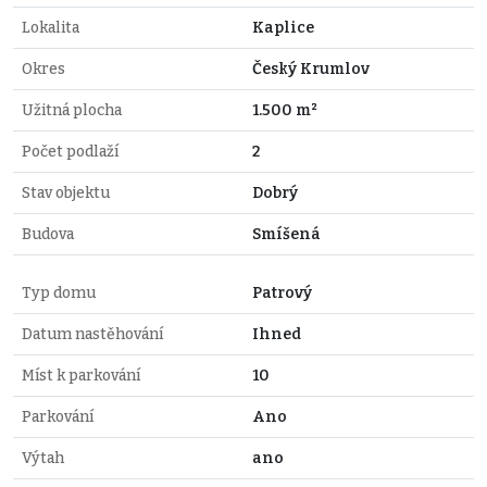
Lokalita
Kaplice
Okres
Český Krumlov
Užitná plocha
1.500 m²
Počet podlaží
2
Stav objektu
Dobrý
Budova
Smíšená
Typ domu
Patrový
Datum nastěhování
Ihned
Míst k parkování
10
Parkování
Ano
Výtah
ano