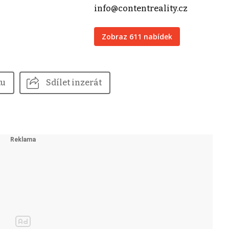
info@contentreality.cz
Zobraz 611 nabídek
tu
Sdílet inzerát