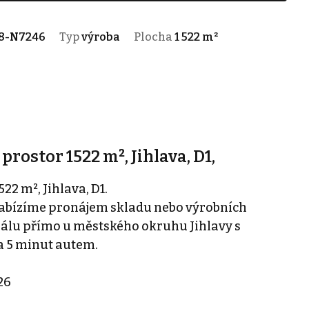
8-N7246
Typ
výroba
Plocha
1 522 m²
rostor 1522 m², Jihlava, D1,
2 m², Jihlava, D1.
 nabízíme pronájem skladu nebo výrobních
álu přímo u městského okruhu Jihlavy s
 5 minut autem.
26