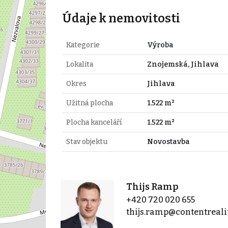
Údaje k nemovitosti
Kategorie
Výroba
Lokalita
Znojemská, Jihlava
Okres
Jihlava
Užitná plocha
1.522 m²
Plocha kanceláří
1.522 m²
Stav objektu
Novostavba
Thijs Ramp
+420 720 020 655
thijs.ramp@contentreali