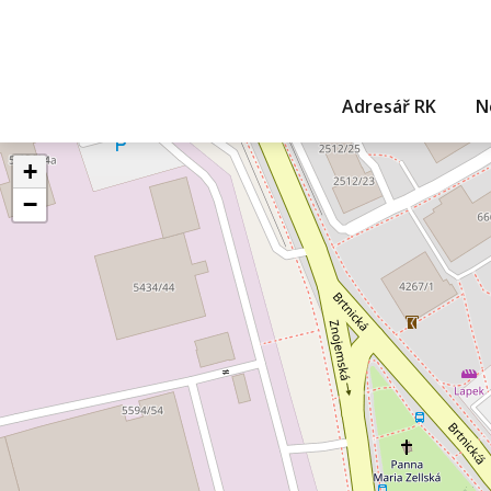
Adresář RK
N
+
−