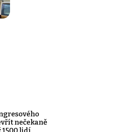
ongresového
evřít nečekaně
 1500 lidí