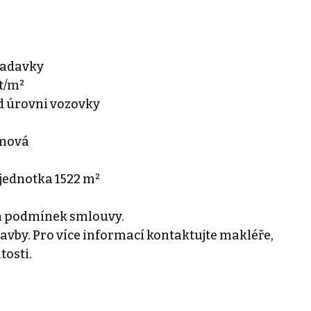
žadavky
t/m²
zd úrovni vozovky
émová
 jednotka 1522 m²
h podmínek smlouvy.
tavby. Pro více informací kontaktujte makléře,
tosti.