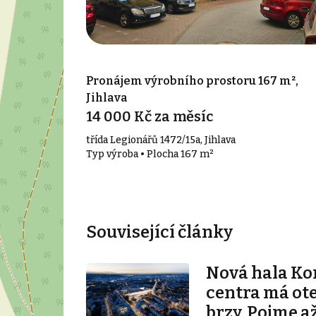
Pronájem výrobního prostoru 167 m²,
Jihlava
14 000 Kč za měsíc
třída Legionářů 1472/15a, Jihlava
Typ výroba • Plocha 167 m²
Související články
Nová hala K
centra má ot
brzy. Pojme až