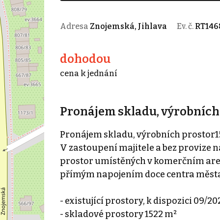
Adresa
Znojemská, Jihlava
Ev. č.
RT146
dohodou
cena k jednání
Pronájem skladu, výrobních p
Pronájem skladu, výrobních prostor152
V zastoupení majitele a bez provize
prostor umístěných v komerčním are
přímým napojením doce centra města
- existující prostory, k dispozici 09/20
- skladové prostory 1522 m²