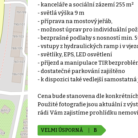
- kanceláře a sociální zázemí 255 m²
- světlá výška 9 m
- příprava na mostový jeřáb,
- možnost úprav pro individuální po
- bezprašné podlahy s nosností min. 5
- vstupy z hydraulických ramp i v vje
- světlíky, EPS, LED osvětlení
- příjezd a manipulace TIR bezprobl
- dostatečné parkování zajištěno
- k dispozici také vedlejší samostatná
Cena bude stanovena dle konkrétníc
Použité fotografie jsou aktuální z výs
rádi Vám zajistíme prohlídku nemovi
VELMI ÚSPORNÁ
B