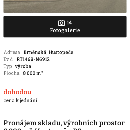
14
Fotogalerie
Adresa
Brněnská, Hustopeče
Ev. č.
RT1468-N6912
Typ
výroba
Plocha
8 000 m²
dohodou
cena k jednání
Pronájem skladu, výrobních prostor