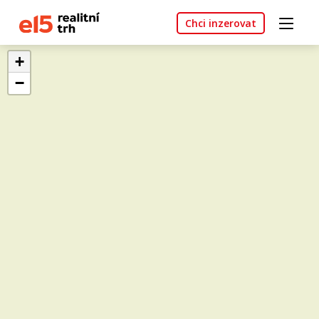
Chci inzerovat
+
−