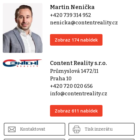
Martin Nenička
+420 739 314 952
nenicka@contentreality.cz
Zobraz 174 nabídek
Content Reality s.r.o.
Průmyslová 1472/11
Praha 10
+420 720 020 656
info@contentreality.cz
Zobraz 611 nabídek
Kontaktovat
Tisk inzerátu