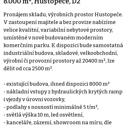
8.000 m², Hustopeče, D2
Pronájem skladu, výrobních prostor Hustopeče.
V zastoupení majitele a bez provize nabízíme
velice kvalitní, variabilní nebytové prostory,
umístěné v nově budovaném moderním
komerčním parku. K dispozici bude samostatná
industriální budova, skladové, velkoobchodní,
výrobní či provozní prostory až 20400 m², lze
dělit od cca 2500 m².
- existující budova, ihned dispozici 8000 m²
- nákladní vstupy z hydraulických krytých ramp
i vjezdy v úrovni vozovky,
- podlahy s nosností minimálně 5 t/m²,
- světlá výška 10 m, led osvětlení,
- kanceláře, zázemí, showroom na míru, dle