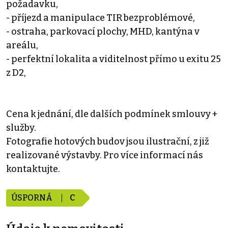
požadavku,
- příjezd a manipulace TIR bezproblémové,
- ostraha, parkovací plochy, MHD, kantýna v
areálu,
- perfektní lokalita a viditelnost přímo u exitu 25
z D2,
Cena k jednání, dle dalších podmínek smlouvy +
služby.
Fotografie hotových budov jsou ilustrační, z již
realizované výstavby. Pro více informací nás
kontaktujte.
ÚSPORNÁ
C