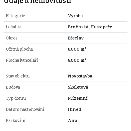
Údaje k nemovitosti
Kategorie
Výroba
Lokalita
Brněnská, Hustopeče
Okres
Břeclav
Užitná plocha
8.000 m²
Plocha kanceláří
8.000 m²
Stav objektu
Novostavba
Budova
Skeletová
Typ domu
Přízemní
Datum nastěhování
Ihned
Parkování
Ano