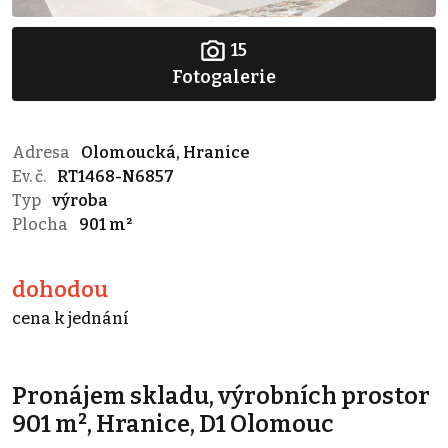
15
Fotogalerie
Adresa
Olomoucká, Hranice
Ev. č.
RT1468-N6857
Typ
výroba
Plocha
901 m²
dohodou
cena k jednání
Pronájem skladu, výrobních prostor
901 m², Hranice, D1 Olomouc