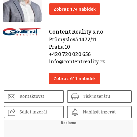
Zobraz 174 nabídek
Content Reality s.r.o.
Průmyslová 1472/11
Praha 10
+420 720 020 656
info@contentreality.cz
Zobraz 611 nabídek
Kontaktovat
Tisk inzerátu
Sdílet inzerát
Nahlásit inzerát