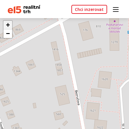
Chci inzerovat
+
−