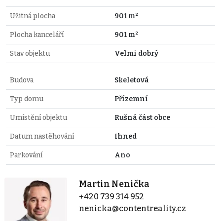
Užitná plocha
901 m²
Plocha kanceláří
901 m²
Stav objektu
Velmi dobrý
Budova
Skeletová
Typ domu
Přízemní
Umístění objektu
Rušná část obce
Datum nastěhování
Ihned
Parkování
Ano
Martin Nenička
+420 739 314 952
nenicka@contentreality.cz