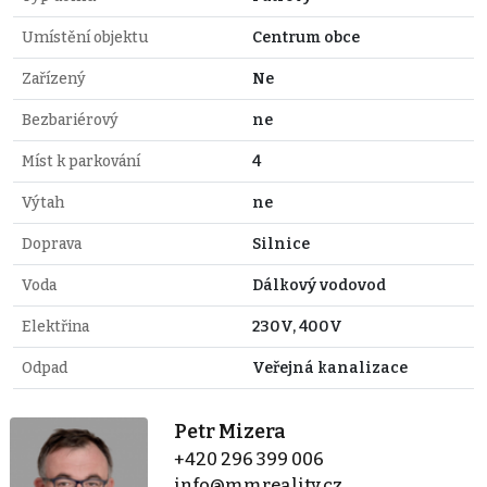
Umístění objektu
Centrum obce
Zařízený
Ne
Bezbariérový
ne
Míst k parkování
4
Výtah
ne
Doprava
Silnice
Voda
Dálkový vodovod
Elektřina
230V, 400V
Odpad
Veřejná kanalizace
Petr Mizera
+420 296 399 006
info@mmreality.cz