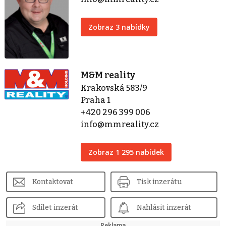
Zobraz 3 nabídky
M&M reality
Krakovská 583/9
Praha 1
+420 296 399 006
info@mmreality.cz
Zobraz 1 295 nabídek
Kontaktovat
Tisk inzerátu
Sdílet inzerát
Nahlásit inzerát