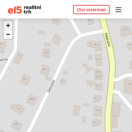
Chci inzerovat
+
−