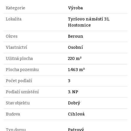
Kategorie
Výroba
Lokalita
Tyršovo náměstí 31,
Hostomice
Okres
Beroun
Vlastnictví
Osobní
Užitná plocha
220 m²
Plocha pozemku
1.463 m²
Počet podlaží
3
Podlaží umístění
3. NP
Stav objektu
Dobrý
Budova
Cihlová
Typ domu
Patrový