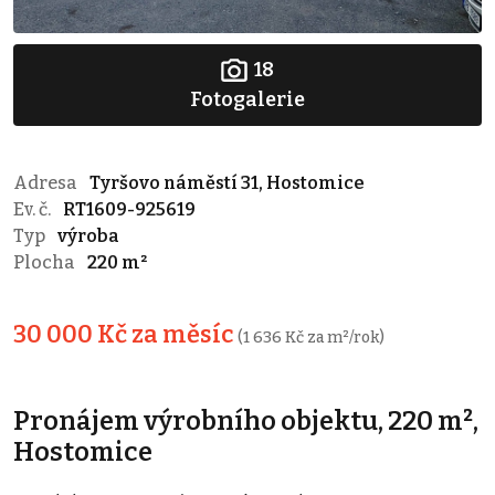
18
Fotogalerie
Adresa
Tyršovo náměstí 31, Hostomice
Ev. č.
RT1609-925619
Typ
výroba
Plocha
220 m²
30 000 Kč za měsíc
(1 636 Kč za m²/rok)
Pronájem výrobního objektu, 220 m²,
Hostomice