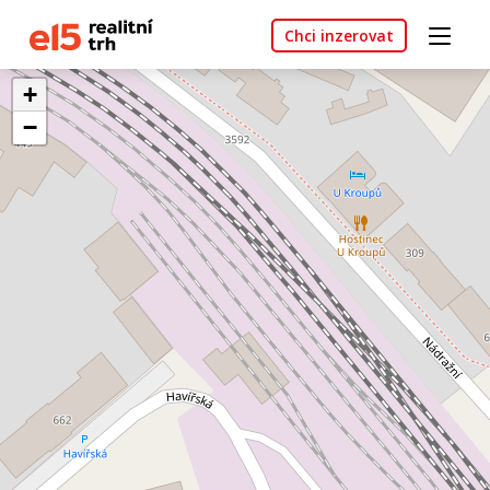
Chci inzerovat
+
−