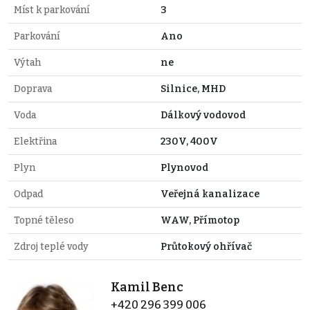
Míst k parkování
3
Parkování
Ano
Výtah
ne
Doprava
Silnice, MHD
Voda
Dálkový vodovod
Elektřina
230V, 400V
Plyn
Plynovod
Odpad
Veřejná kanalizace
Topné těleso
WAW, Přímotop
Zdroj teplé vody
Průtokový ohřívač
Kamil Benc
+420 296 399 006