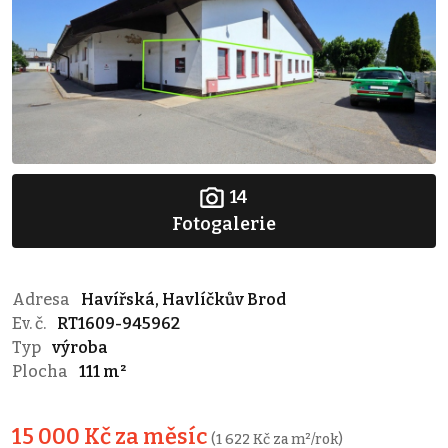
14
Fotogalerie
Adresa
Havířská, Havlíčkův Brod
Ev. č.
RT1609-945962
Typ
výroba
Plocha
111 m²
15 000 Kč za měsíc
(1 622 Kč za m²/rok)