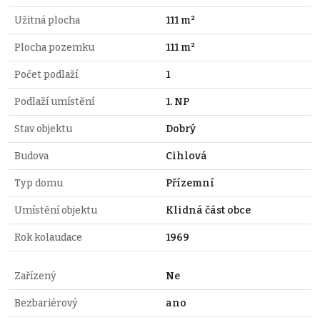
Užitná plocha
111 m²
Plocha pozemku
111 m²
Počet podlaží
1
Podlaží umístění
1. NP
Stav objektu
Dobrý
Budova
Cihlová
Typ domu
Přízemní
Umístění objektu
Klidná část obce
Rok kolaudace
1969
Zařízený
Ne
Bezbariérový
ano