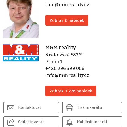
info@mmreality.cz
Zobraz 6 nabídek
M&M reality
Krakovská 583/9
Praha 1
+420 296 399 006
info@mmreality.cz
Zobraz 1 276 nabídek
Kontaktovat
Tisk inzerátu
Sdílet inzerát
Nahlásit inzerát