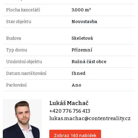
Plocha kanceláří
3.000 m²
Stav objektu
Novostavba
Budova
Skeletová
Typ domu
Přízemní
Umístění objektu
Rušná část obce
Datum nastěhování
Ihned
Parkování
Ano
Lukáš Machač
+420 776 756 413
lukas.machac@contentreality.cz
Zobraz 163 nabídek