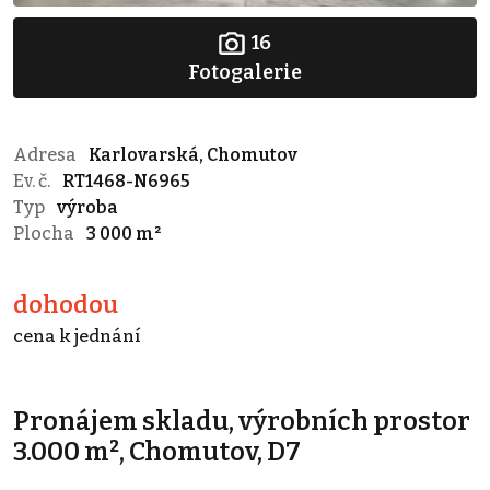
16
Fotogalerie
Adresa
Karlovarská, Chomutov
Ev. č.
RT1468-N6965
Typ
výroba
Plocha
3 000 m²
dohodou
cena k jednání
Pronájem skladu, výrobních prostor
3.000 m², Chomutov, D7