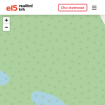
Chci inzerovat
+
−