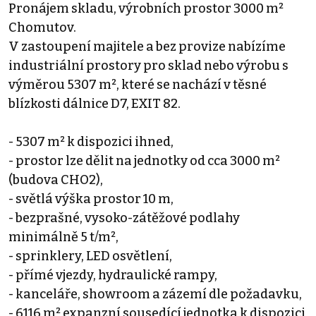
Pronájem skladu, výrobních prostor 3000 m²
Chomutov.
V zastoupení majitele a bez provize nabízíme
industriální prostory pro sklad nebo výrobu s
výměrou 5307 m², které se nachází v těsné
blízkosti dálnice D7, EXIT 82.
- 5307 m² k dispozici ihned,
- prostor lze dělit na jednotky od cca 3000 m²
(budova CHO2),
- světlá výška prostor 10 m,
- bezprašné, vysoko-zátěžové podlahy
minimálně 5 t/m²,
- sprinklery, LED osvětlení,
- přímé vjezdy, hydraulické rampy,
- kanceláře, showroom a zázemí dle požadavku,
- 6116 m² expanzní sousedící jednotka k dispozici