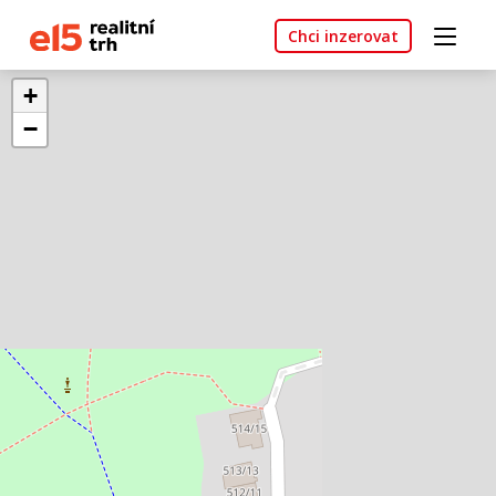
Chci inzerovat
+
−