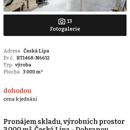
13
Fotogalerie
Adresa
Česká Lípa
Ev. č.
RT1468-N6612
Typ
výroba
Plocha
3 000 m²
dohodou
cena k jednání
Pronájem skladu, výrobních prostor
3.000 m², Česká Lípa - Dobranov