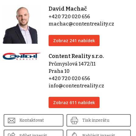
David Machač
+420 720 020 656
machac@contentreality.cz
Zobraz 241 nabídek
Content Reality s.r.o.
Průmyslová 1472/11
Praha 10
+420 720 020 656
info@contentreality.cz
Zobraz 611 nabídek
Kontaktovat
Tisk inzerátu
Sdílet inzerát
Nahlásit inzerát