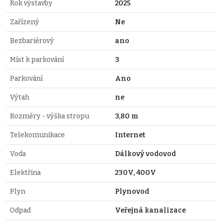
Rok výstavby
2025
Zařízený
Ne
Bezbariérový
ano
Míst k parkování
3
Parkování
Ano
Výtah
ne
Rozměry - výška stropu
3,80 m
Telekomunikace
Internet
Voda
Dálkový vodovod
Elektřina
230V, 400V
Plyn
Plynovod
Odpad
Veřejná kanalizace