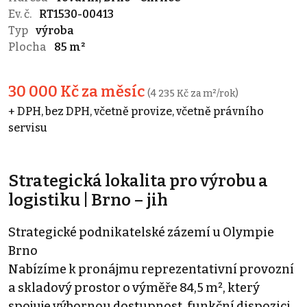
Ev. č.
RT1530-00413
Typ
výroba
Plocha
85 m²
30 000 Kč za měsíc
(4 235 Kč za m²/rok)
+ DPH, bez DPH, včetně provize, včetně právního
servisu
Strategická lokalita pro výrobu a
logistiku | Brno – jih
Strategické podnikatelské zázemí u Olympie
Brno
Nabízíme k pronájmu reprezentativní provozní
a skladový prostor o výměře 84,5 m², který
spojuje výbornou dostupnost, funkční dispozici