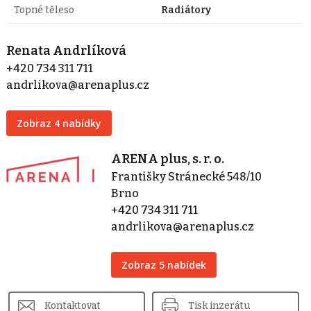
Topné těleso
Radiátory
Renata Andrlíková
+420 734 311 711
andrlikova@arenaplus.cz
Zobraz 4 nabídky
ARENA plus, s. r. o.
Františky Stránecké 548/10
Brno
+420 734 311 711
andrlikova@arenaplus.cz
Zobraz 5 nabídek
Kontaktovat
Tisk inzerátu