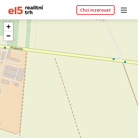
Chci inzerovat
+
−