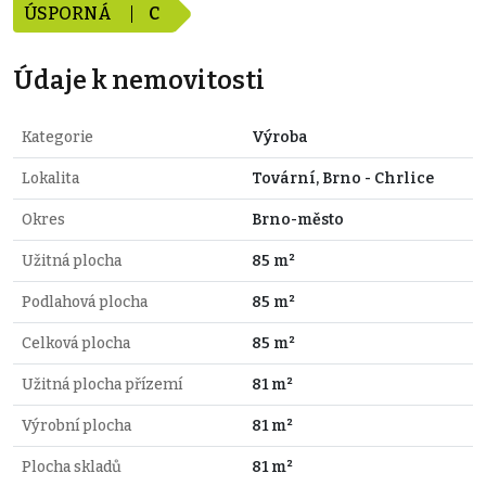
ÚSPORNÁ
C
Údaje k nemovitosti
Kategorie
Výroba
Lokalita
Tovární, Brno - Chrlice
Okres
Brno-město
Užitná plocha
85 m²
Podlahová plocha
85 m²
Celková plocha
85 m²
Užitná plocha přízemí
81 m²
Výrobní plocha
81 m²
Plocha skladů
81 m²