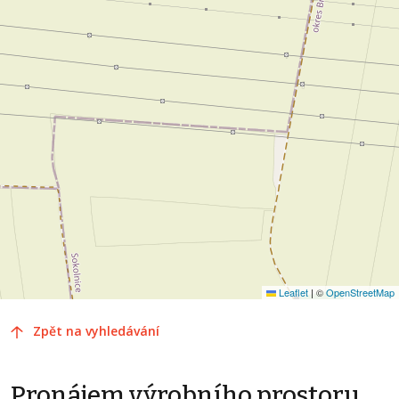
Leaflet
|
©
OpenStreetMap
Zpět na vyhledávání
Pronájem výrobního prostoru