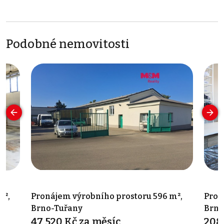
Podobné nemovitosti
m²,
Pronájem výrobního prostoru 596 m²,
Pron
Brno-Tuřany
Brno
47 520 Kč za měsíc
208