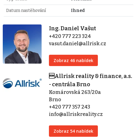
Datum nastěhování
Ihned
Ing. Daniel Vašut
+420 777 223 324
vasut.daniel@allrisk.cz
Zobraz 46 nabídek
Allrisk reality & finance, a.s.
- centrála Brno
Komárovská 263/20a
Brno
+420 777 357 243
info@allriskreality.cz
Zobraz 54 nabídek