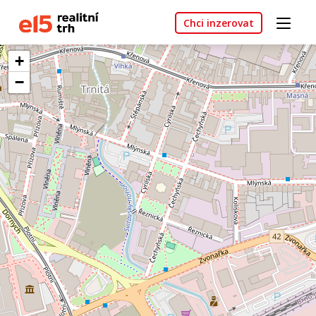
Chci inzerovat
+
−