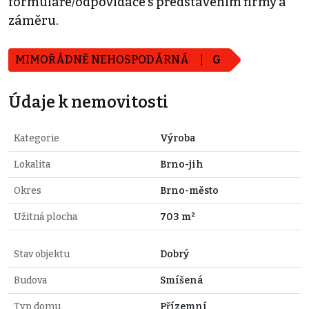
formuláře/odpovídače s představením firmy a
záměru.
MIMOŘÁDNĚ NEHOSPODÁRNÁ
G
Údaje k nemovitosti
Kategorie
Výroba
Lokalita
Brno-jih
Okres
Brno-město
Užitná plocha
703 m²
Stav objektu
Dobrý
Budova
Smíšená
Typ domu
Přízemní