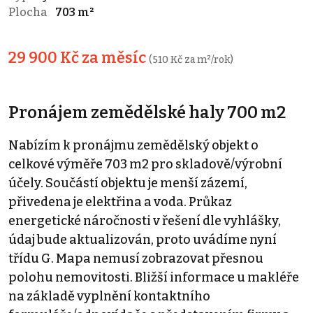
Plocha
703 m²
29 900 Kč za měsíc
(510 Kč za m²/rok)
Pronájem zemědělské haly 700 m2
Nabízím k pronájmu zemědělský objekt o
celkové výměře 703 m2 pro skladově/výrobní
účely. Součástí objektu je menší zázemí,
přivedena je elektřina a voda. Průkaz
energetické náročnosti v řešení dle vyhlášky,
údaj bude aktualizován, proto uvádíme nyní
třídu G. Mapa nemusí zobrazovat přesnou
polohu nemovitosti. Bližší informace u makléře
na základě vyplnění kontaktního