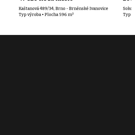
Kaštanová 489/34, Brno - Brněnské Ivanovice
Sokol
Typ výroba • Plocha 596 m²
Typ v
Související články