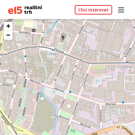
Chci inzerovat
+
−