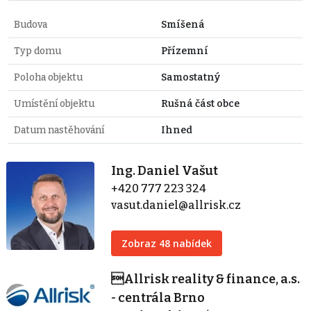
Budova
Smíšená
Typ domu
Přízemní
Poloha objektu
Samostatný
Umístění objektu
Rušná část obce
Datum nastěhování
Ihned
Ing. Daniel Vašut
+420 777 223 324
vasut.daniel@allrisk.cz
Zobraz 48 nabídek
Allrisk reality & finance, a.s.
- centrála Brno