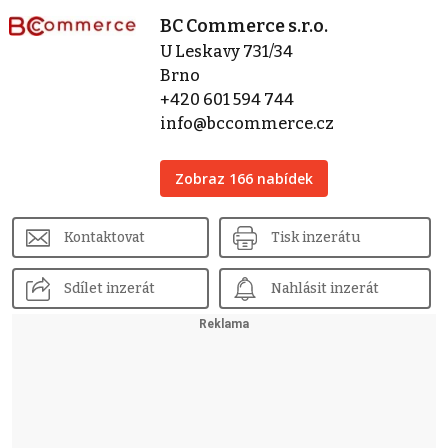
BC Commerce s.r.o.
U Leskavy 731/34
Brno
+420 601 594 744
info@bccommerce.cz
Zobraz 166 nabídek
Kontaktovat
Tisk inzerátu
Sdílet inzerát
Nahlásit inzerát