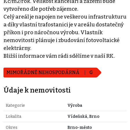
Kč/m2/rok. Velikost kanceláří a zázemí bude
vytvořeno dle potřeb zájemce.
Celý areál je napojen ne veškerou infrastrukturu
a díky vlastní trafostanici je v areálu dostatečný
příkon i pro náročnou výrobu. Vlastník
nemovitosti plánuje i zbudování fotovoltaické
elektrárny.
Bližší informace vám rádi sdělíme v naší RK.
MIMOŘÁDNĚ NEHOSPODÁRNÁ
G
Údaje k nemovitosti
Kategorie
Výroba
Lokalita
Vídeňská, Brno
Okres
Brno-město