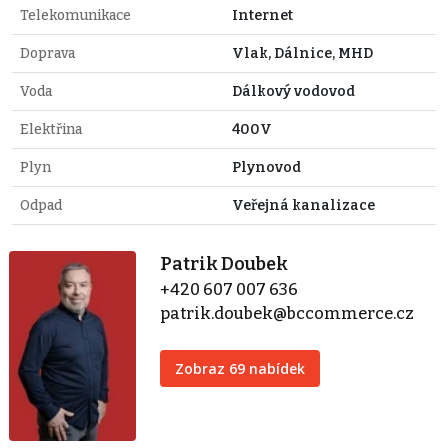
Telekomunikace
Internet
Doprava
Vlak, Dálnice, MHD
Voda
Dálkový vodovod
Elektřina
400V
Plyn
Plynovod
Odpad
Veřejná kanalizace
Patrik Doubek
+420 607 007 636
patrik.doubek@bccommerce.cz
Zobraz 69 nabídek