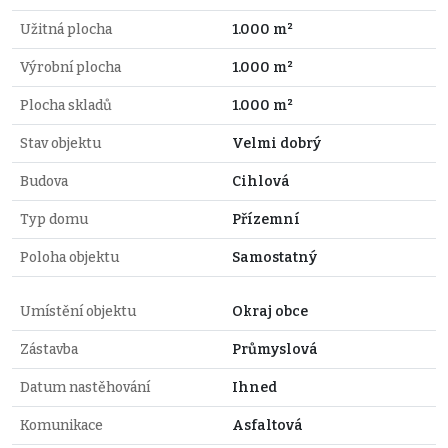
Užitná plocha
1.000 m²
Výrobní plocha
1.000 m²
Plocha skladů
1.000 m²
Stav objektu
Velmi dobrý
Budova
Cihlová
Typ domu
Přízemní
Poloha objektu
Samostatný
Umístění objektu
Okraj obce
Zástavba
Průmyslová
Datum nastěhování
Ihned
Komunikace
Asfaltová