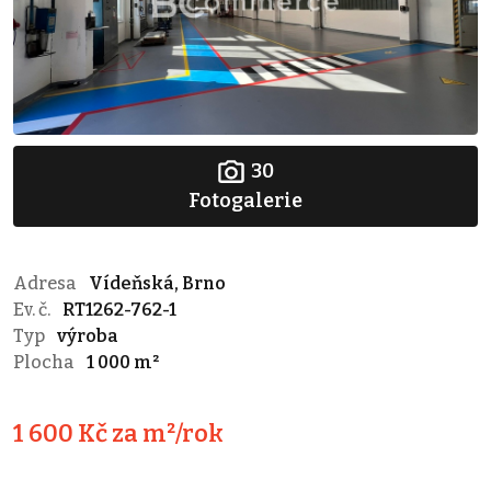
30
Fotogalerie
Adresa
Vídeňská, Brno
Ev. č.
RT1262-762-1
Typ
výroba
Plocha
1 000 m²
1 600 Kč za m²/rok