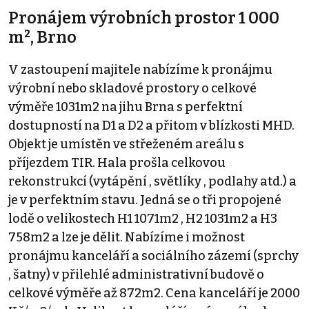
Pronájem výrobních prostor 1 000
m², Brno
V zastoupení majitele nabízíme k pronájmu
výrobní nebo skladové prostory o celkové
výměře 1031m2 na jihu Brna s perfektní
dostupností na D1 a D2 a přitom v blízkosti MHD.
Objekt je umístěn ve střeženém areálu s
příjezdem TIR. Hala prošla celkovou
rekonstrukcí (vytápění , světlíky , podlahy atd.) a
je v perfektním stavu. Jedná se o tři propojené
lodě o velikostech H1 1071m2 , H2 1031m2 a H3
758m2 a lze je dělit. Nabízíme i možnost
pronájmu kanceláří a sociálního zázemí (sprchy
, šatny) v přilehlé administrativní budově o
celkové výměře až 872m2. Cena kanceláří je 2000