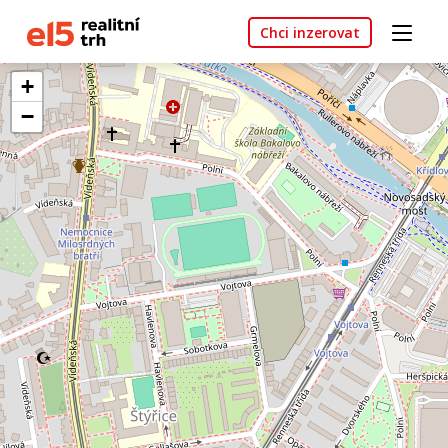
Chci inzerovat
+
−