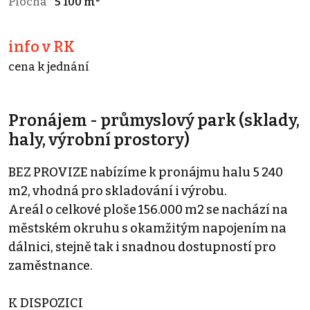
Plocha
5 100 m²
info v RK
cena k jednání
Pronájem - průmyslový park (sklady,
haly, výrobní prostory)
BEZ PROVIZE nabízíme k pronájmu halu 5 240
m2, vhodná pro skladování i výrobu.
Areál o celkové ploše 156.000 m2 se nachází na
městském okruhu s okamžitým napojením na
dálnici, stejně tak i snadnou dostupností pro
zaměstnance.
K DISPOZICI