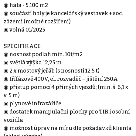
◉ hala - 5.100 m2
◉ součástí haly je kancelářský vestavek + soc.
zázemí (možné rozšíření)
◉ volná 01/2025
SPECIFIKACE
◉ nosnost podlah min. 10t/m2
◉ světlá výška 12,25 m
◉ 2 x mostový jeřáb (s nosností 12,5 t)
◉ třífázově 400V, el. rozvaděč – jištění 250A
◉ přístup pomocí 4 přímých vjezdů; (min. š. 6,1 x
v. 5 m)
◉ plynové infrazářiče
◉ dostatek manipulační plochy pro TIR i osobní
vozidla
◉ možnost úprav na míru dle požadavků klienta