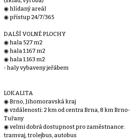
(sklad, výroba)
◉ hlídaný areál
◉ přístup 24/7/365
DALŠÍ VOLNÉ PLOCHY
◉ hala 527 m2
◉ hala 1.167 m2
◉ hala 1.163 m2
- haly vybaveny jeřábem
LOKALITA
◉ Brno, Jihomoravská kraj
◉ vzdálenosti: 2 km od centra Brna, 8 km Brno-
Tuřany
◉ velmi dobrá dostupnost pro zaměstnance:
tramvaj, trolejbus, autobus