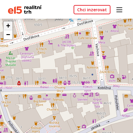
Chci inzerovat
+
−