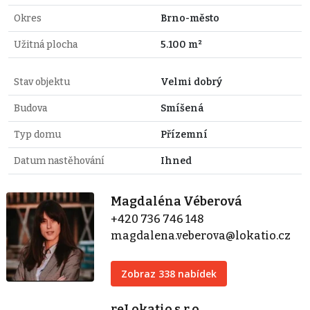
Okres
Brno-město
Užitná plocha
5.100 m²
Stav objektu
Velmi dobrý
Budova
Smíšená
Typ domu
Přízemní
Datum nastěhování
Ihned
Magdaléna Véberová
+420 736 746 148
magdalena.veberova@lokatio.cz
Zobraz 338 nabídek
reLokatio s.r.o.