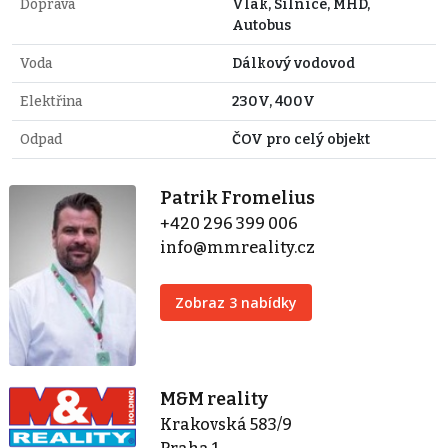
Doprava
Vlak, Silnice, MHD,
Autobus
Voda
Dálkový vodovod
Elektřina
230V, 400V
Odpad
ČOV pro celý objekt
Patrik Fromelius
+420 296 399 006
info@mmreality.cz
Zobraz 3 nabídky
M&M reality
Krakovská 583/9