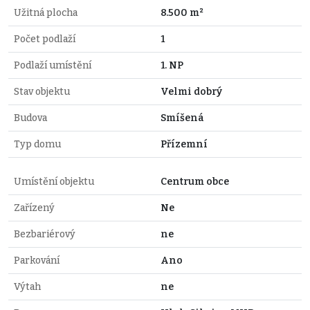
Užitná plocha
8.500 m²
Počet podlaží
1
Podlaží umístění
1. NP
Stav objektu
Velmi dobrý
Budova
Smíšená
Typ domu
Přízemní
Umístění objektu
Centrum obce
Zařízený
Ne
Bezbariérový
ne
Parkování
Ano
Výtah
ne