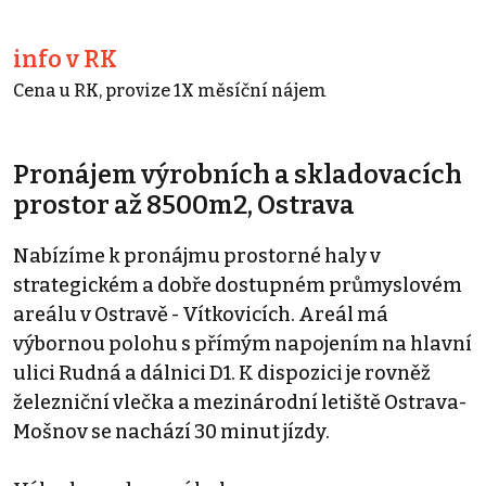
info v RK
Cena u RK, provize 1X měsíční nájem
Pronájem výrobních a skladovacích
prostor až 8500m2, Ostrava
Nabízíme k pronájmu prostorné haly v
strategickém a dobře dostupném průmyslovém
areálu v Ostravě - Vítkovicích. Areál má
výbornou polohu s přímým napojením na hlavní
ulici Rudná a dálnici D1. K dispozici je rovněž
železniční vlečka a mezinárodní letiště Ostrava-
Mošnov se nachází 30 minut jízdy.