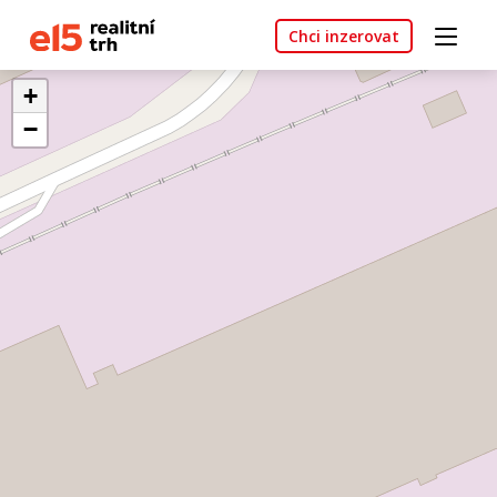
Chci inzerovat
+
−