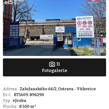
11
Fotogalerie
Adresa
Zalužanského 66/2, Ostrava - Vítkovice
Ev. č.
RT1609-896290
Typ
výroba
Plocha
8 500 m²