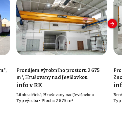
m²,
Pronájem výrobního prostoru 2 675
Pronáj
m², Hrušovany nad Jevišovkou
Znojm
info v RK
info v
Litobratřická, Hrušovany nad Jevišovkou
Brněnsk
Typ výroba • Plocha 2 675 m²
Typ výro