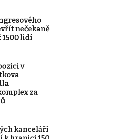
ongresového
evřít nečekaně
 1500 lidí
pozici v
ítkova
dla
komplex za
nů
ých kanceláří
ží k hranici 150