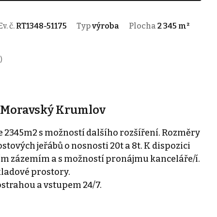
Ev. č.
RT1348-51175
Typ
výroba
Plocha
2 345 m²
)
- Moravský Krumlov
 2345m2 s možností dalšího rozšíření. Rozměry
stových jeřábů o nosnosti 20t a 8t. K dispozici
ím zázemím a s možností pronájmu kanceláře/í.
kladové prostory.
 ostrahou a vstupem 24/7.