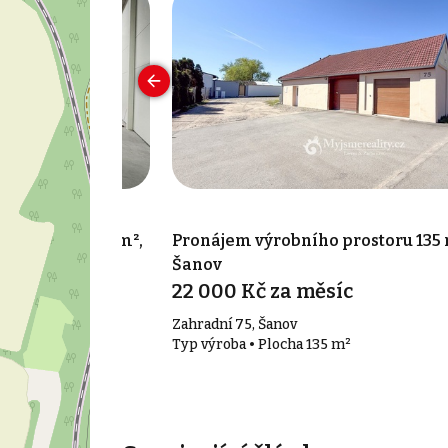
 prostoru 462 m²,
Pronájem výrobního prostoru 135 
Šanov
22 000 Kč za měsíc
Zahradní 75, Šanov
2 m²
Typ výroba • Plocha 135 m²