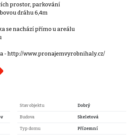
ích prostor, parkování
řábovou dráhu 6,4m
ka se nachází přímo u areálu
u
na - http://www.pronajemvyrobnihaly.cz/
Stav objektu
Dobrý
ov
Budova
Skeletová
Typ domu
Přízemní