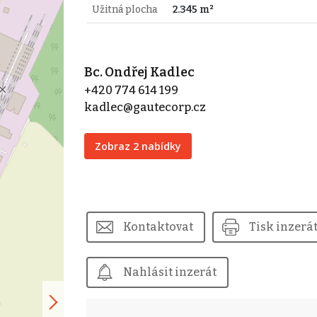
Užitná plocha
2.345 m²
Bc. Ondřej Kadlec
+420 774 614 199
kadlec@gautecorp.cz
Zobraz 2 nabídky
Kontaktovat
Tisk inzerá
Nahlásit inzerát