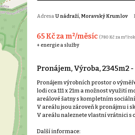
Adresa
U nádraží, Moravský Krumlov
65 Kč za m²/měsíc
(780 Kč za m²/rok
+ energie a služby
Pronájem, Výroba, 2345m2 
Pronájem výrobních prostor o výměře
lodi cca 111 x 21m a možnost využití mo
areálové šatny s kompletním sociáln
V areálu jsou zároveň k pronájmu i s
V areálu naleznete vlastní vrátnici s
Další informace: