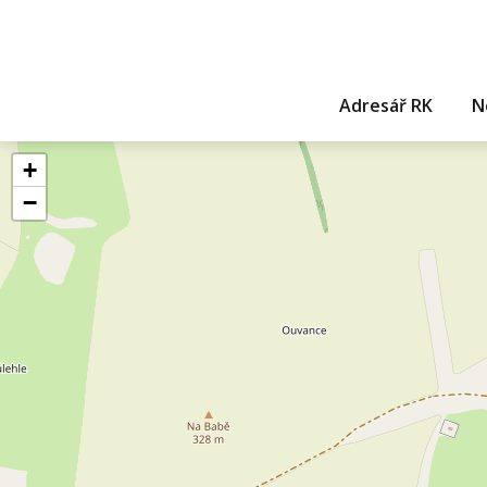
Adresář RK
N
+
−