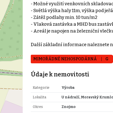
- Možné využití venkovních skladovac
- Světlá výška haly 11m, výška pod je
- Zátěž podlahy min. 10 tun/m2
- Vlaková zastávka a MHD bus zastáv
- Areál je napojen na železniční vlečk
Další základní informace naleznete 
MIMOŘÁDNĚ NEHOSPODÁRNÁ
G
Údaje k nemovitosti
Kategorie
Výroba
Lokalita
U nádraží, Moravský Kruml
Okres
Znojmo