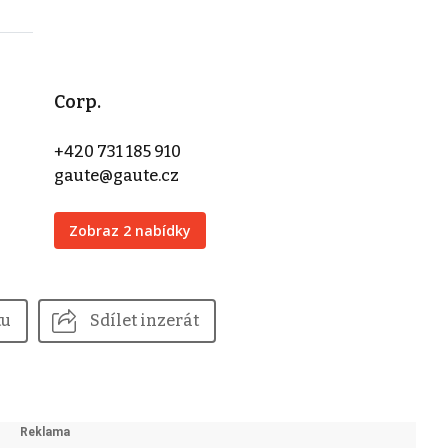
Corp.
+420 731 185 910
gaute@gaute.cz
Zobraz 2 nabídky
tu
Sdílet inzerát