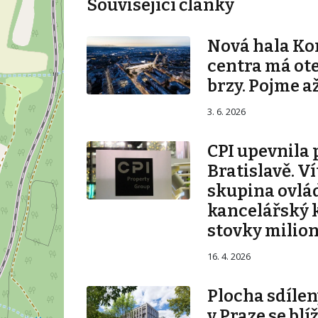
Související články
Nová hala K
centra má ot
brzy. Pojme až
3. 6. 2026
CPI upevnila 
Bratislavě. V
skupina ovlá
kancelářský 
stovky milio
16. 4. 2026
Plocha sdílen
v Praze se blí