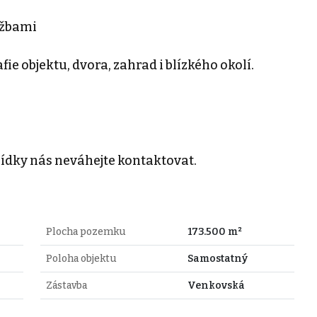
užbami
ie objektu, dvora, zahrad i blízkého okolí.
ídky nás neváhejte kontaktovat.
Plocha pozemku
173.500 m²
Poloha objektu
Samostatný
Zástavba
Venkovská