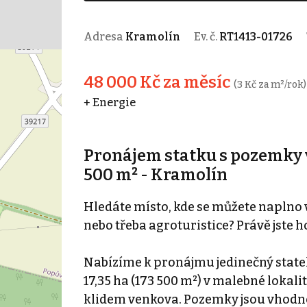
Adresa
Kramolín
Ev. č.
RT1413-01726
48 000 Kč za měsíc
(3 Kč za m²/rok)
+ Energie
Pronájem statku s pozemky v
500 m² - Kramolín
Hledáte místo, kde se můžete naplno 
nebo třeba agroturistice? Právě jste ho
Nabízíme k pronájmu jedinečný stat
17,35 ha (173 500 m²) v malebné lokal
klidem venkova. Pozemky jsou vhodné