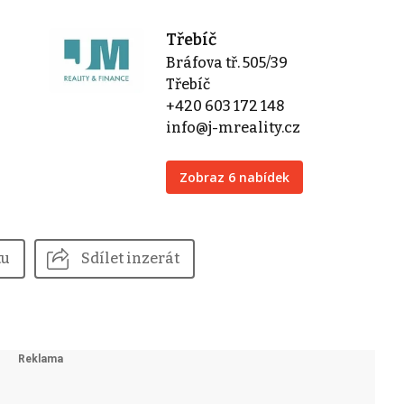
Třebíč
Bráfova tř. 505/39
Třebíč
+420 603 172 148
info@j-mreality.cz
Zobraz 6 nabídek
tu
Sdílet inzerát