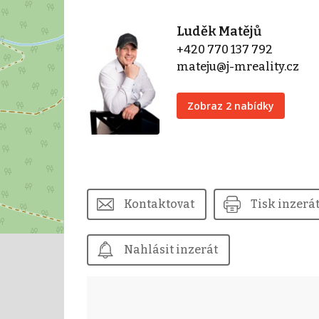
Luděk Matějů
+420 770 137 792
mateju@j-mreality.cz
Zobraz 2 nabídky
Kontaktovat
Tisk inzerá
Nahlásit inzerát