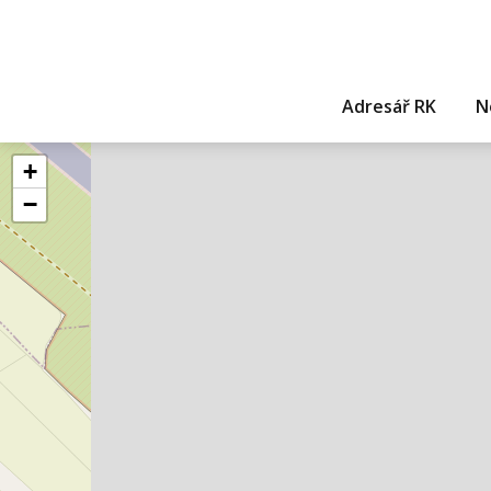
Adresář RK
N
+
−