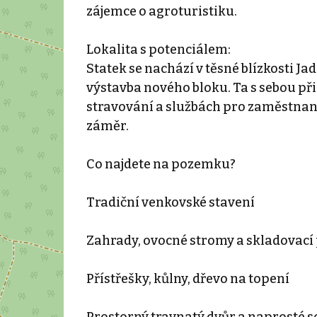
zájemce o agroturistiku.
Lokalita s potenciálem:
Statek se nachází v těsné blízkosti J
výstavba nového bloku. Ta s sebou př
stravování a službách pro zaměstnanc
záměr.
Co najdete na pozemku?
Tradiční venkovské stavení
Zahrady, ovocné stromy a skladovací
Přístřešky, kůlny, dřevo na topení
Prostorný travnatý dvůr a naprosté 