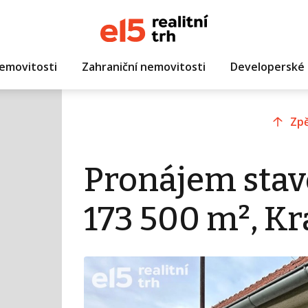
emovitosti
Zahraniční nemovitosti
Developerské 
Zpě
Pronájem sta
173 500 m², K