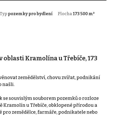
Typ
pozemky pro bydlení
Plocha
173 500 m²
 oblasti Kramolína u Třebíče, 173
věnovat zemědělství, chovu zvířat, podnikání
 našli.
ek se souvislým souborem pozemků o rozloze
itě Kramolín u Třebíče, obklopené přírodou a
 pro zemědělce, farmáře, podnikatele nebo