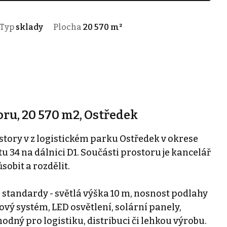
Typ
sklady
Plocha
20 570 m²
ru, 20 570 m2, Ostředek
tory v z logistickém parku Ostředek v okrese
u 34 na dálnici D1. Součásti prostoru je kancelář
sobit a rozdělit.
 standardy - světlá výška 10 m, nosnost podlahy
ový systém, LED osvětlení, solární panely,
odný pro logistiku, distribuci či lehkou výrobu.