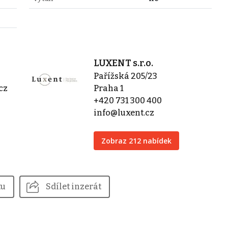
LUXENT s.r.o.
Pařížská 205/23
cz
Praha 1
+420 731 300 400
info@luxent.cz
Zobraz 212 nabídek
tu
Sdílet inzerát