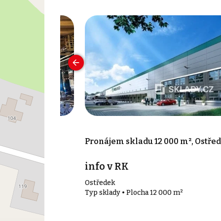
950 m², Benešov
Pronájem skladu 12 000 m², Ostře
info v RK
Ostředek
50 m²
Typ sklady • Plocha 12 000 m²