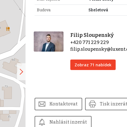
Budova
Skeletová
Filip Sloupenský
+420 771 229 229
filip.sloupensky@luxent.
Zobraz 71 nabídek
Kontaktovat
Tisk inzerá
Nahlásit inzerát