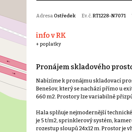
Adresa
Ostředek
Ev. č.
RT1228-N7071
info v RK
+ poplatky
Pronájem skladového prosto
Nabízíme k pronájmu skladovací pros
Benešov, který se nachází přímo u exit
660 m2. Prostory lze variabilně přizpů
Hala splňuje nejmodernější technické
je 5 t/m2, sprinklerový systém, kamer
rozestup sloupů 24x12 m. Prostor je vh