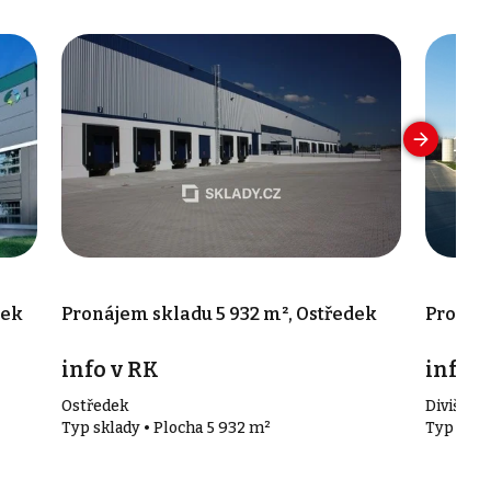
dek
Pronájem skladu 5 932 m², Ostředek
Pronáje
info v RK
info v
Ostředek
Divišov
Typ sklady • Plocha 5 932 m²
Typ skla