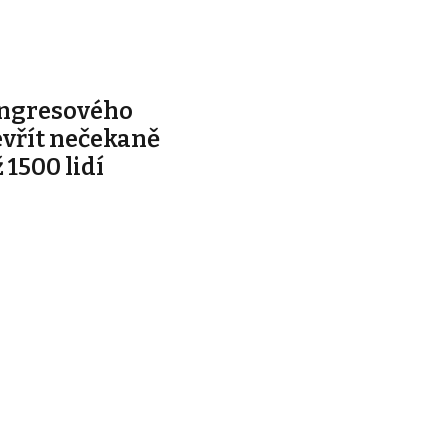
ongresového
evřít nečekaně
 1500 lidí