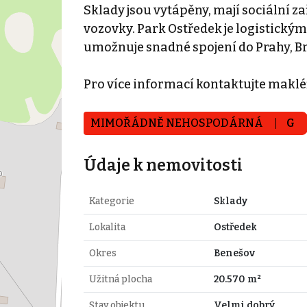
Sklady jsou vytápěny, mají sociální za
vozovky. Park Ostředek je logistický
umožnuje snadné spojení do Prahy, Br
Pro více informací kontaktujte maklé
MIMOŘÁDNĚ NEHOSPODÁRNÁ
G
Údaje k nemovitosti
Kategorie
Sklady
Lokalita
Ostředek
Okres
Benešov
Užitná plocha
20.570 m²
Stav objektu
Velmi dobrý