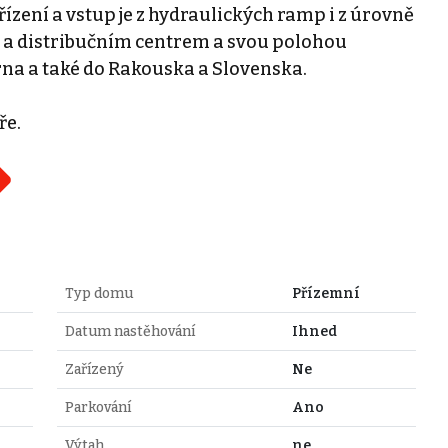
řízení a vstup je z hydraulických ramp i z úrovně
m a distribučním centrem a svou polohou
na a také do Rakouska a Slovenska.
ře.
Typ domu
Přízemní
Datum nastěhování
Ihned
Zařízený
Ne
Parkování
Ano
Výtah
ne