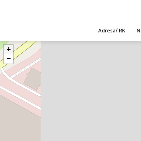
Adresář RK
N
+
−