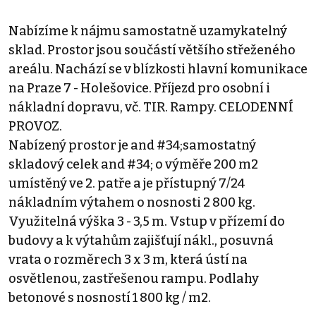
Nabízíme k nájmu samostatně uzamykatelný
sklad. Prostor jsou součástí většího střeženého
areálu. Nachází se v blízkosti hlavní komunikace
na Praze 7 - Holešovice. Příjezd pro osobní i
nákladní dopravu, vč. TIR. Rampy. CELODENNÍ
PROVOZ.
Nabízený prostor je and #34;samostatný
skladový celek and #34; o výměře 200 m2
umístěný ve 2. patře a je přístupný 7/24
nákladním výtahem o nosnosti 2 800 kg.
Využitelná výška 3 - 3,5 m. Vstup v přízemí do
budovy a k výtahům zajišťují nákl., posuvná
vrata o rozměrech 3 x 3 m, která ústí na
osvětlenou, zastřešenou rampu. Podlahy
betonové s nosností 1 800 kg / m2.