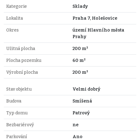
Kategorie
Sklady
Lokalita
Praha 7, Holešovice
Okres
území Hlavního města
Prahy
Užitná plocha
200 m²
Plocha pozemku
60 m²
Výrobní plocha
200 m²
Stav objektu
Velmi dobrý
Budova
Smíšená
Typ domu
Patrový
Bezbariérový
ne
Parkování
Ano