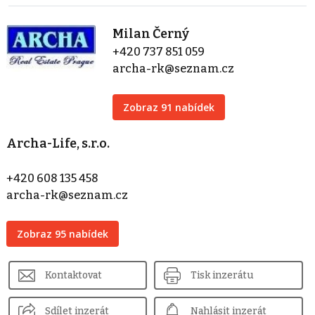
Milan Černý
+420 737 851 059
archa-rk@seznam.cz
Zobraz 91 nabídek
Archa-Life, s.r.o.
+420 608 135 458
archa-rk@seznam.cz
Zobraz 95 nabídek
Kontaktovat
Tisk inzerátu
Sdílet inzerát
Nahlásit inzerát