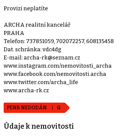
Provizi neplatíte
ARCHA realitní kancelář
PRAHA
Telefon: 737851059, 702072257, 608135458
Dat. schránka: vdc4dg
E-mail: archa-rk@seznam.cz
www.instagram.com/nemovitosti_archa
www.facebook.com/nemovitosti.archa
www.twitter.com/archa_life
www.archa-rk.cz
PENB NEDODÁN
G
Údaje k nemovitosti