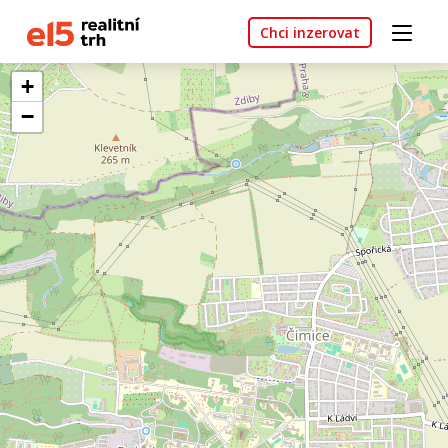
Chci inzerovat
+
−