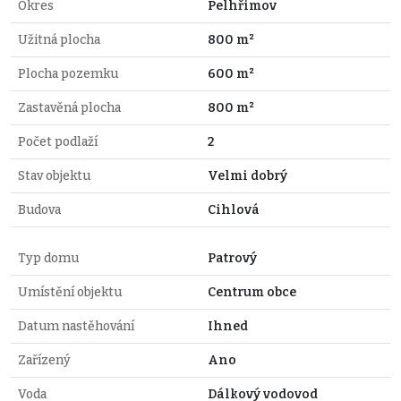
Okres
Pelhřimov
Užitná plocha
800 m²
Plocha pozemku
600 m²
Zastavěná plocha
800 m²
Počet podlaží
2
Stav objektu
Velmi dobrý
Budova
Cihlová
Typ domu
Patrový
Umístění objektu
Centrum obce
Datum nastěhování
Ihned
Zařízený
Ano
Voda
Dálkový vodovod