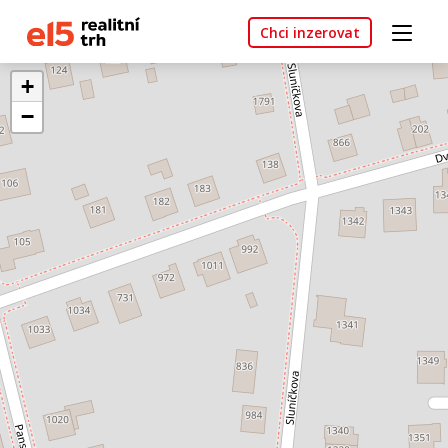
Chci inzerovat
+
−