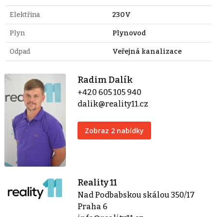
Elektřina
230V
Plyn
Plynovod
Odpad
Veřejná kanalizace
Radim Dalík
+420 605 105 940
dalik@reality11.cz
Zobraz 2 nabídky
Reality 11
Nad Podbabskou skálou 350/17
Praha 6