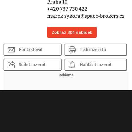
Praha 10
+420 737 730 422
marek.sykora@space-brokers.cz
Zobraz 304 nabídek
Kontaktovat
Tisk inzerátu
Sdílet inzerát
Nahlásit inzerát