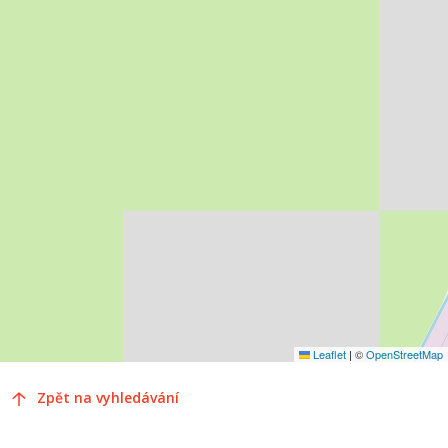
Leaflet
|
©
OpenStreetMap
Zpět na vyhledávání