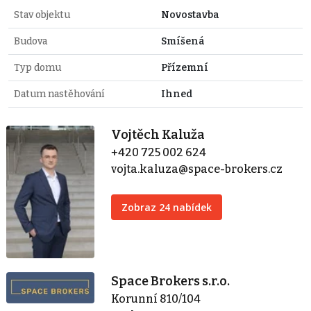
Stav objektu
Novostavba
Budova
Smíšená
Typ domu
Přízemní
Datum nastěhování
Ihned
Vojtěch Kaluža
+420 725 002 624
vojta.kaluza@space-brokers.cz
Zobraz 24 nabídek
Space Brokers s.r.o.
Korunní 810/104