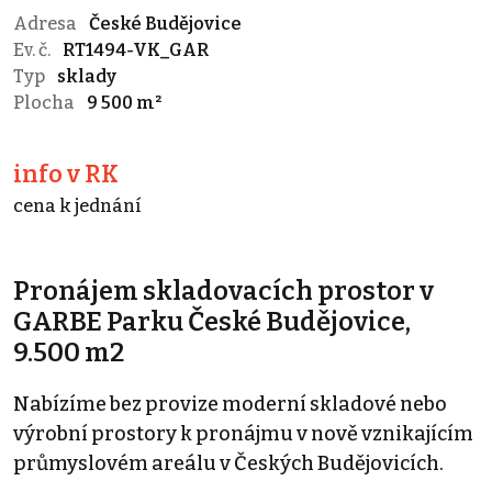
Adresa
České Budějovice
Ev. č.
RT1494-VK_GAR
Typ
sklady
Plocha
9 500 m²
info v RK
cena k jednání
Pronájem skladovacích prostor v
GARBE Parku České Budějovice,
9.500 m2
Nabízíme bez provize moderní skladové nebo
výrobní prostory k pronájmu v nově vznikajícím
průmyslovém areálu v Českých Budějovicích.