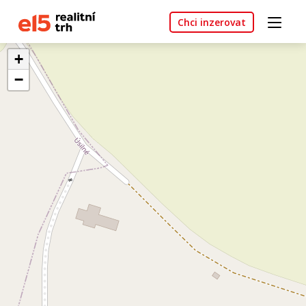
Chci inzerovat
+
−