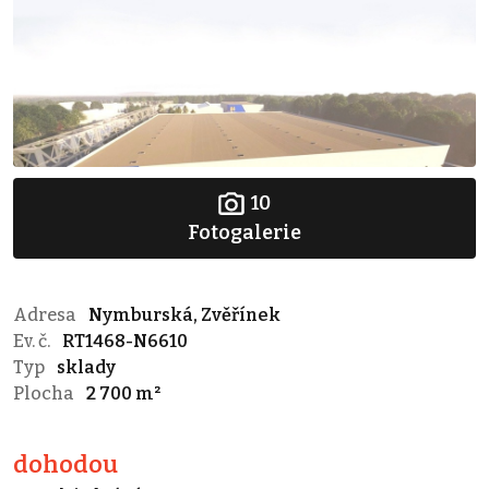
10
Fotogalerie
Adresa
Nymburská, Zvěřínek
Ev. č.
RT1468-N6610
Typ
sklady
Plocha
2 700 m²
dohodou