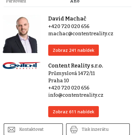
Parkování
Ano
David Machač
+420 720 020 656
machac@contentreality.cz
Zobraz 241 nabídek
Content Reality s.r.o.
Průmyslová 1472/11
Praha 10
+420 720 020 656
info@contentreality.cz
Zobraz 611 nabídek
Kontaktovat
Tisk inzerátu