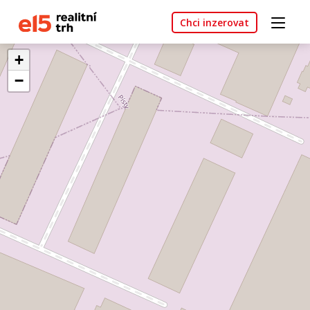
Chci inzerovat
+
−