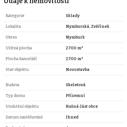
Údaje k nemovitosti
Kategorie
Sklady
Lokalita
Nymburská, Zvěřínek
Okres
Nymburk
Užitná plocha
2.700 m²
Plocha kanceláří
2.700 m²
Stav objektu
Novostavba
Budova
Skeletová
Typ domu
Přízemní
Umístění objektu
Rušná část obce
Datum nastěhování
Ihned