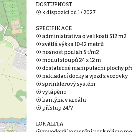
DOSTUPNOST
⦿ k dispozici od 1 / 2027
SPECIFIKACE
⦿ administrativa o velikosti 512 m2
⦿ světlá výška 10-12 metrů
⦿ nosnost podlah 5 t/m2
⦿ modul sloupů 24 x 12 m
⦿ dostatečné manipulační plochy př
⦿ nakládací docky a vjezd z vozovky
⦿ sprinklerový systém
⦿ vytápěno
⦿ kantýna v areálu
⦿ přístup 24/7
LOKALITA
⦿ zavedený komerční park přímo mezi