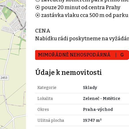
⦿ pouze 20 minut od centra Prahy
⦿ zastávka vlaku cca 500 m od parku
CENA
Nabídku rádi poskytneme na vyžádán
MIMOŘÁDNĚ NEHOSPODÁRNÁ
G
Údaje k nemovitosti
Kategorie
Sklady
Lokalita
Zeleneč - Mstětice
Okres
Praha-východ
Užitná plocha
19.747 m²