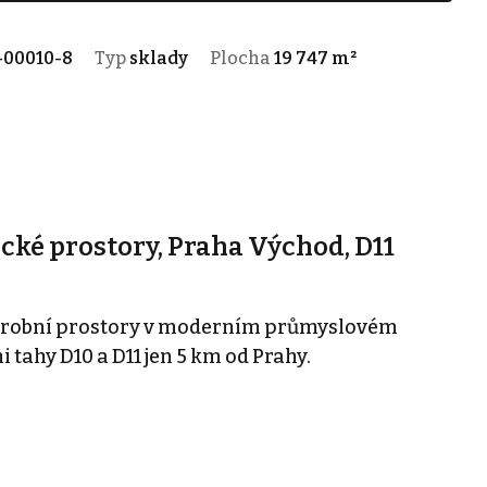
-00010-8
Typ
sklady
Plocha
19 747 m²
ické prostory, Praha Východ, D11
výrobní prostory v moderním průmyslovém
 tahy D10 a D11 jen 5 km od Prahy.