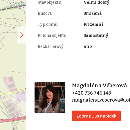
Stav objektu
Velmi dobrý
Budova
Smíšená
Typ domu
Přízemní
Poloha objektu
Samostatný
Bezbariérový
ano
Magdaléna Véberová
+420 736 746 148
magdalena.veberova@lok
Zobraz 338 nabídek