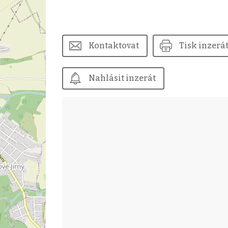
Kontaktovat
Tisk inzerá
Nahlásit inzerát