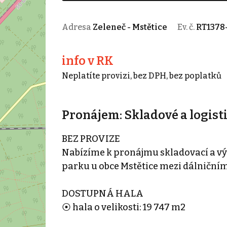
Adresa
Zeleneč - Mstětice
Ev. č.
RT1378
info v RK
Neplatíte provizi, bez DPH, bez poplatků
Pronájem: Skladové a logist
BEZ PROVIZE
Nabízíme k pronájmu skladovací a 
parku u obce Mstětice mezi dálničními
DOSTUPNÁ HALA
⦿ hala o velikosti: 19 747 m2