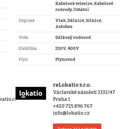
Kabelová televize, Kabelové
rozvody, Ostatní
Doprava
Vlak, Dálnice, Silnice,
Autobus
Voda
Dálkový vodovod
Elektřina
230V, 400V
Plyn
Plynovod
reLokatio s.r.o.
Václavské náměstí 2132/47
atio.cz
Praha 1
+420 725 896 767
info@lokatio.cz
Zobraz 342 nabídek