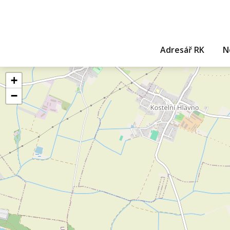
Adresář RK
N
+
−