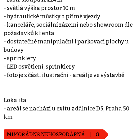
- světlá výška prostor 10 m
- hydraulické můstky a přímé vjezdy
- kanceláře, sociální zázemí nebo showroom dle
požadavků klienta
- dostatečné manipulační i parkovací plochy u
budovy
- sprinklery
- LED osvětlení, sprinklery
- foto je z části ilustrační - areál je ve výstavbě
Lokalita
- areál se nachází u exitu z dálnice D5, Praha 50
km
MIMOŘÁDNĚ NEHOSPODÁRNÁ
G