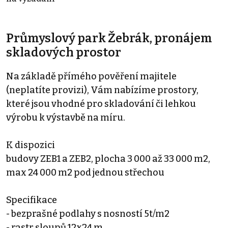
Průmyslový park Žebrák, pronájem
skladových prostor
Na základě přímého pověření majitele
(neplatíte provizi), Vám nabízíme prostory,
které jsou vhodné pro skladování či lehkou
výrobu k výstavbě na míru.
K dispozici
budovy ZEB1 a ZEB2, plocha 3 000 až 33 000 m2,
max 24 000 m2 pod jednou střechou
Specifikace
- bezprašné podlahy s nosností 5t/m2
- rastr sloupů 12x24 m