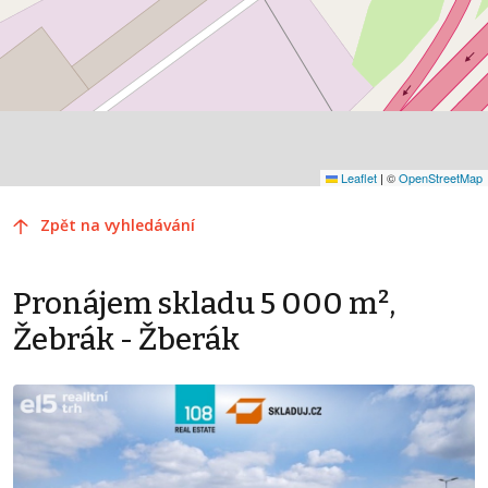
Leaflet
|
©
OpenStreetMap
Zpět na vyhledávání
Pronájem skladu 5 000 m²,
Žebrák - Žberák