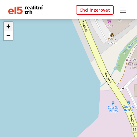
Chci inzerovat
+
−