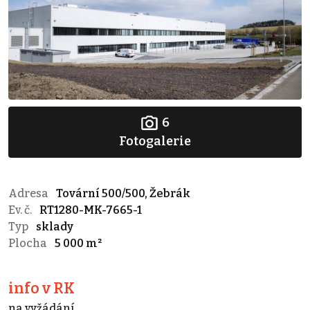
6
Fotogalerie
Adresa
Tovární 500/500, Žebrák
Ev. č.
RT1280-MK-7665-1
Typ
sklady
Plocha
5 000 m²
info v RK
na vyžádání