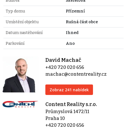
Budova
Skeletová
Typ domu
Přízemní
Umístění objektu
Rušná část obce
Datum nastěhování
Ihned
Parkování
Ano
David Machač
+420 720 020 656
machac@contentreality.cz
Zobraz 241 nabídek
Content Reality s.r.o.
Průmyslová 1472/11
Praha 10
+420 720 020 656