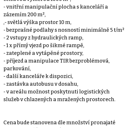
- vnitřní manipulační plocha s kanceláří a
zázemím 200 m²,
,- světlá výška prostor 10 m,
- bezprašné podlahy s nosností minimálně 5 t/m²
- 2 vstupy z hydraulických ramp,
- 1 x přímý vjezd po šikmé rampě,
- zateplené a vytápěné prostory,
- příjezd a manipulace TIR bezproblémová,
parkování,
- další kanceláře k dispozici,
- zastávka autobusu v dosahu,
- v areálu možnost poskytnuti logistických
služeb v chlazených a mražených prostorech.
Cena bude stanovena dle množství pronajaté