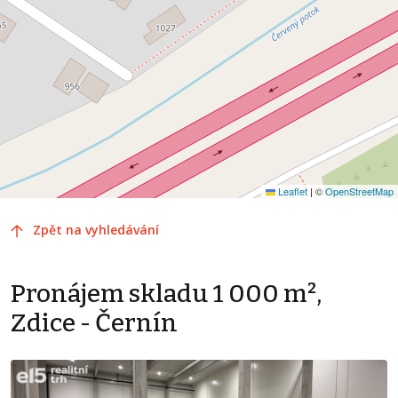
Leaflet
|
©
OpenStreetMap
Zpět na vyhledávání
Pronájem skladu 1 000 m²,
Zdice - Černín