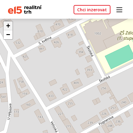
Chci inzerovat
+
−