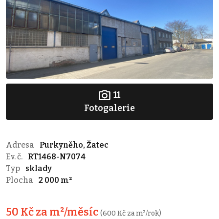
11
Fotogalerie
Adresa
Purkyněho, Žatec
Ev. č.
RT1468-N7074
Typ
sklady
Plocha
2 000 m²
50 Kč za m²/měsíc
(600 Kč za m²/rok)