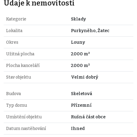
Údaje k nemovitosti
Kategorie
Sklady
Lokalita
Purkyněho, Žatec
Okres
Louny
Užitná plocha
2.000 m²
Plocha kanceláří
2.000 m²
Stav objektu
Velmi dobrý
Budova
Skeletová
Typ domu
Přízemní
Umístění objektu
Rušná část obce
Datum nastěhování
Ihned