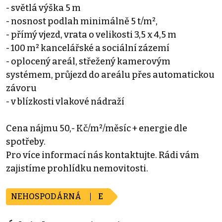
- světlá výška 5 m
- nosnost podlah minimálně 5 t/m²,
- přímý vjezd, vrata o velikosti 3,5 x 4,5 m
- 100 m² kancelářské a sociální zázemí
- oplocený areál, střežený kamerovým
systémem, průjezd do areálu přes automatickou
závoru
- v blízkosti vlakové nádraží
Cena nájmu 50,- Kč/m²/měsíc + energie dle
spotřeby.
Pro více informací nás kontaktujte. Rádi vám
zajistíme prohlídku nemovitosti.
NEHOSPODÁRNÁ
E