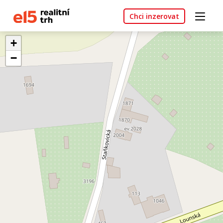
Chci inzerovat
+
−