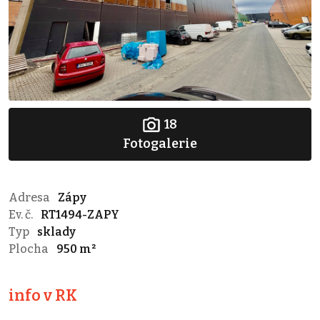
18
Fotogalerie
Adresa
Zápy
Ev. č.
RT1494-ZAPY
Typ
sklady
Plocha
950 m²
info v RK