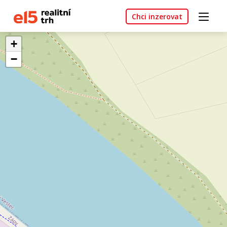
Chci inzerovat
+
−