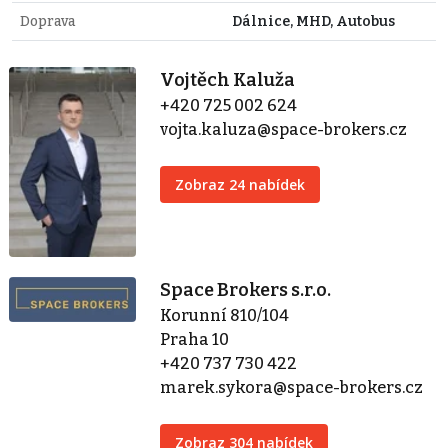
Doprava
Dálnice, MHD, Autobus
Vojtěch Kaluža
+420 725 002 624
vojta.kaluza@space-brokers.cz
Zobraz 24 nabídek
Space Brokers s.r.o.
Korunní 810/104
Praha 10
+420 737 730 422
marek.sykora@space-brokers.cz
Zobraz 304 nabídek