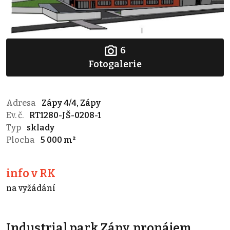
6
Fotogalerie
Adresa
Zápy 4/4, Zápy
Ev. č.
RT1280-JŠ-0208-1
Typ
sklady
Plocha
5 000 m²
info v RK
na vyžádání
Industrial park Zápy, pronájem