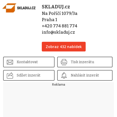
SKLADUJ.cz
Na Poříčí 1079/3a
Praha 1
+420 774 881 774
info@skladuj.cz
Zobraz 432 nabídek
Kontaktovat
Tisk inzerátu
Sdílet inzerát
Nahlásit inzerát