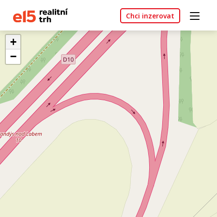
Chci inzerovat
+
−