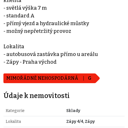
klienta
- světlá výška 7 m
- standard A
- přímý vjezd a hydraulické můstky
- možný nepřetržitý provoz
Lokalita
- autobusová zastávka přímo u areálu
- Zápy - Praha východ
MIMOŘÁDNĚ NEHOSPODÁRNÁ
G
Údaje k nemovitosti
Kategorie
Sklady
Lokalita
Zápy 4/4, Zápy