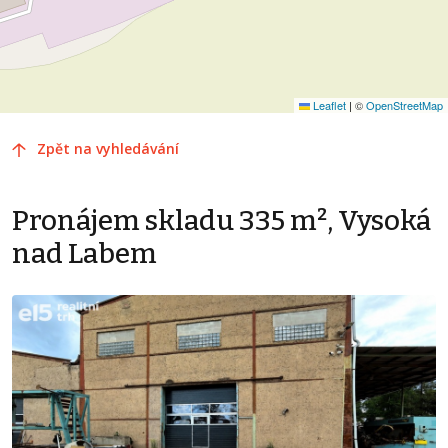
Leaflet
|
©
OpenStreetMap
Zpět na vyhledávání
Pronájem skladu 335 m², Vysoká
nad Labem