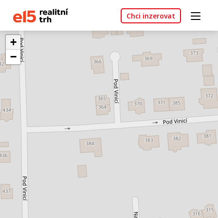
Chci inzerovat
+
−