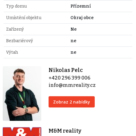
Typ domu
Přízemní
Umístění objektu
Okraj obce
Zařízený
Ne
Bezbariérový
ne
Výtah
ne
Nikolas Pelc
+420 296 399 006
info@mmreality.cz
Zobraz 2 nabídky
M&M reality