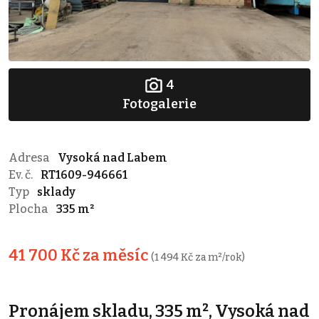
4
Fotogalerie
Adresa
Vysoká nad Labem
Ev. č.
RT1609-946661
Typ
sklady
Plocha
335 m²
41 700 Kč za měsíc
(1 494 Kč za m²/rok)
Pronájem skladu, 335 m², Vysoká nad