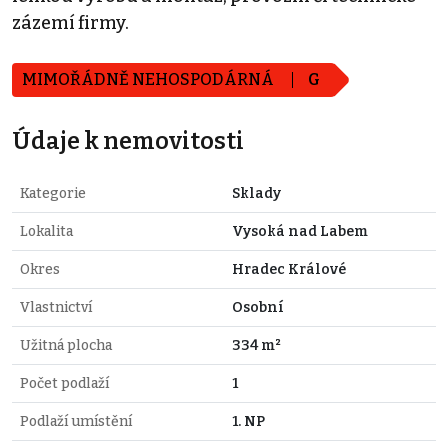
zázemí firmy.
MIMOŘÁDNĚ NEHOSPODÁRNÁ
G
Údaje k nemovitosti
Kategorie
Sklady
Lokalita
Vysoká nad Labem
Okres
Hradec Králové
Vlastnictví
Osobní
Užitná plocha
334 m²
Počet podlaží
1
Podlaží umístění
1. NP