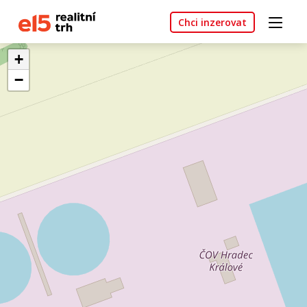
Chci inzerovat
+
−