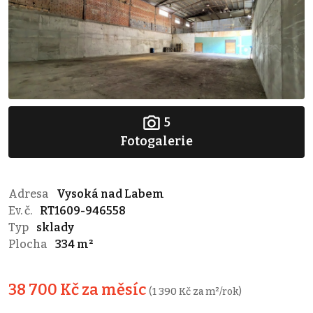
5
Fotogalerie
Adresa
Vysoká nad Labem
Ev. č.
RT1609-946558
Typ
sklady
Plocha
334 m²
38 700 Kč za měsíc
(1 390 Kč za m²/rok)