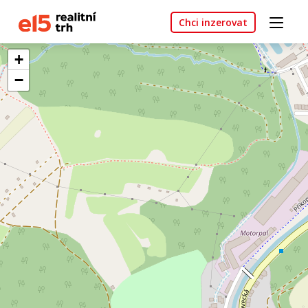
Chci inzerovat
+
−