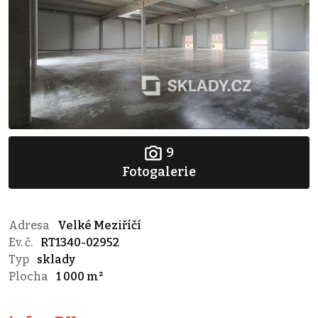
9
Fotogalerie
Adresa
Velké Meziříčí
Ev. č.
RT1340-02952
Typ
sklady
Plocha
1 000 m²