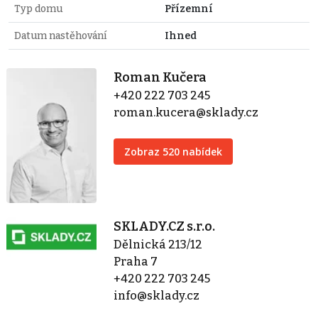
Typ domu
Přízemní
Datum nastěhování
Ihned
Roman Kučera
+420 222 703 245
roman.kucera@sklady.cz
Zobraz 520 nabídek
SKLADY.CZ s.r.o.
Dělnická 213/12
Praha 7
+420 222 703 245
info@sklady.cz