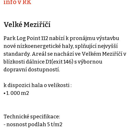
info v RK
Velké Meziříčí
Park Log Point 112 nabízí k pronájmu výstavbu
nové nízkoenergetické haly, splňující nejvyšší
standardy. Areál se nachází ve Velkém Meziříčí v
blízkosti dálnice D1(exit 146) s výbornou
dopravní dostupností.
k dispozici hala o velikosti :
• 1. 000 m2
Technické specifikace:
- nosnost podlah 5 t/m2