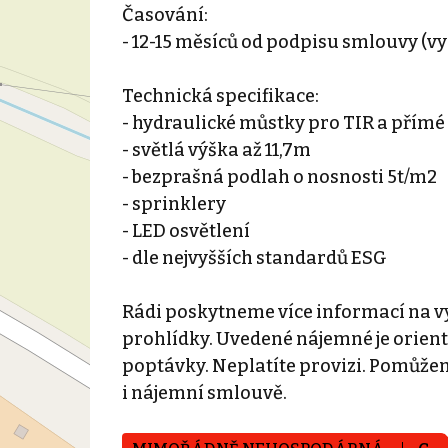
Časování:
- 12-15 měsíců od podpisu smlouvy (
Technická specifikace:
- hydraulické můstky pro TIR a přímé
- světlá výška až 11,7m
- bezprašná podlah o nosnosti 5t/m2
- sprinklery
- LED osvětlení
- dle nejvyšších standardů ESG
Rádi poskytneme více informací na vy
prohlídky. Uvedené nájemné je orien
poptávky. Neplatíte provizi. Pomůž
i nájemní smlouvě.