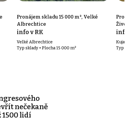
e
Pronájem skladu 15 000 m², Velké
Pronáje
Albrechtice
Životic
info v RK
info v
Velké Albrechtice
Kujavská 
Typ sklady • Plocha 15 000 m²
Typ skla
ongresového
evřít nečekaně
 1500 lidí