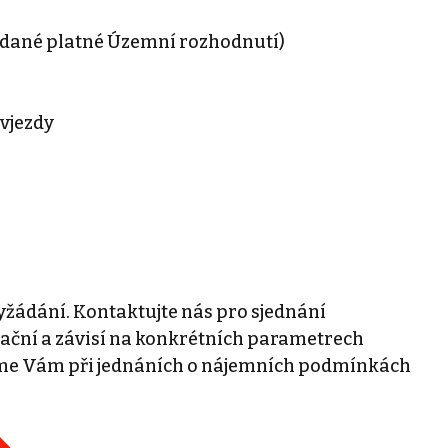
vydané platné Územní rozhodnutí)
 vjezdy
žádání. Kontaktujte nás pro sjednání
tační a závisí na konkrétních parametrech
eme Vám při jednáních o nájemních podmínkách