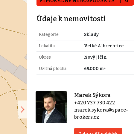
MIMOŘÁDNĚ NEHOSPODÁRNÁ
G
Údaje k nemovitosti
Kategorie
Sklady
Lokalita
Velké Albrechtice
Okres
Nový Jičín
Užitná plocha
69.000 m²
Marek Sýkora
+420 737 730 422
marek.sykora@space-
brokers.cz
Zobraz 68 nabídek