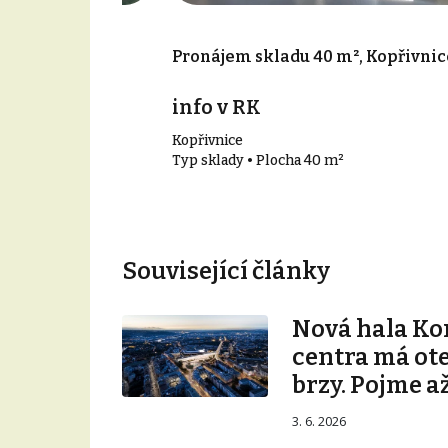
000 m², Mošnov
Pronájem skladu 40 m², Kopřivnic
info v RK
Kopřivnice
00 m²
Typ sklady • Plocha 40 m²
Související články
Nová hala K
centra má ot
brzy. Pojme až
3. 6. 2026