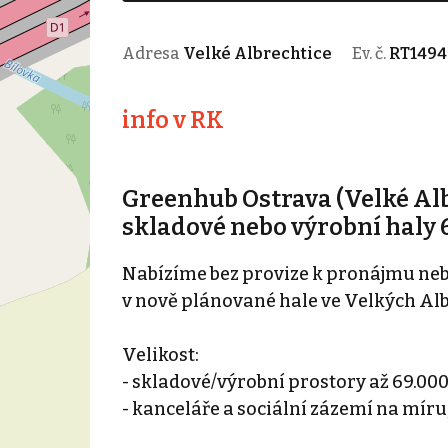
Adresa
Velké Albrechtice
Ev. č.
RT1494
info v RK
Greenhub Ostrava (Velké Al
skladové nebo výrobní haly
Nabízíme bez provize k pronájmu neb
v nově plánované hale ve Velkých Albre
Velikost:
- skladové/výrobní prostory až 69.0
- kanceláře a sociální zázemí na míru