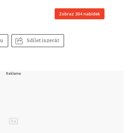
Zobraz 304 nabídek
tu
Sdílet inzerát