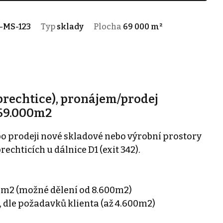
-MS-123
Typ
sklady
Plocha
69 000 m²
brechtice), pronájem/prodej
 69.000m2
o prodeji nové skladové nebo výrobní prostory
chticích u dálnice D1 (exit 342).
00m2 (možné dělení od 8.600m2)
, dle požadavků klienta (až 4.600m2)