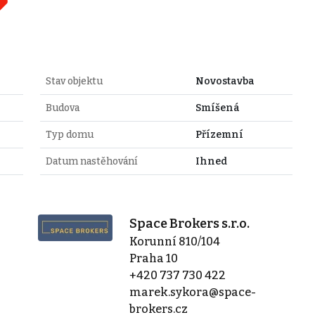
Stav objektu
Novostavba
Budova
Smíšená
Typ domu
Přízemní
Datum nastěhování
Ihned
Space Brokers s.r.o.
Korunní 810/104
Praha 10
+420 737 730 422
marek.sykora@space-
brokers.cz