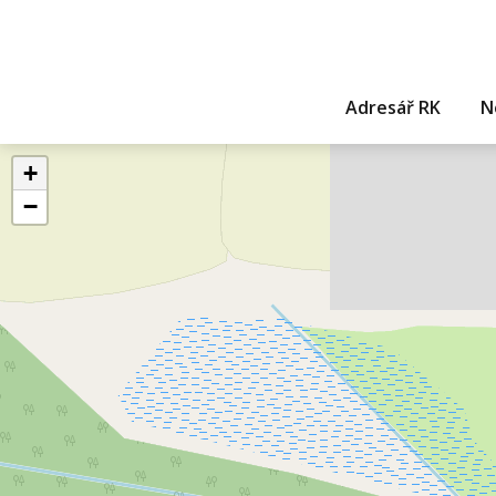
Adresář RK
N
+
−