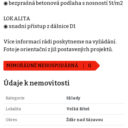
◉ bezprašná betonová podlaha s nosností 5t/m2
LOKALITA
◉ snadní přístup z dálnice D1
Více informací rádi poskytneme na vyžádání.
Foto je orientační z již postavených projektů.
MIMOŘÁDNĚ NEHOSPODÁRNÁ
G
Údaje k nemovitosti
Kategorie
Sklady
Lokalita
Velká Bíteš
Okres
Žďár nad Sázavou