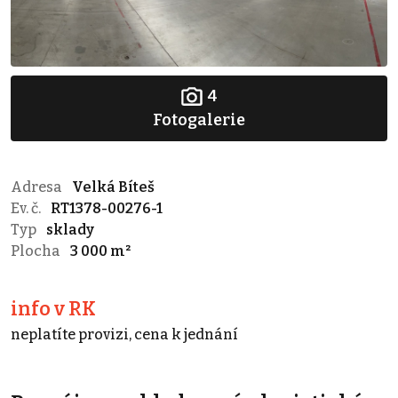
4
Fotogalerie
Adresa
Velká Bíteš
Ev. č.
RT1378-00276-1
Typ
sklady
Plocha
3 000 m²
info v RK
neplatíte provizi, cena k jednání