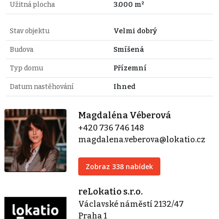
Užitná plocha
3.000 m²
Stav objektu
Velmi dobrý
Budova
Smíšená
Typ domu
Přízemní
Datum nastěhování
Ihned
Magdaléna Véberová
+420 736 746 148
magdalena.veberova@lokatio.cz
Zobraz 338 nabídek
reLokatio s.r.o.
Václavské náměstí 2132/47
Praha 1