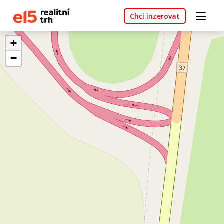
Chci inzerovat
+
−