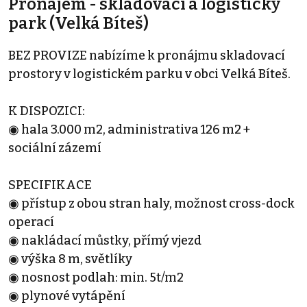
Pronájem - skladovací a logistický
park (Velká Bíteš)
BEZ PROVIZE nabízíme k pronájmu skladovací
prostory v logistickém parku v obci Velká Bíteš.
K DISPOZICI:
◉ hala 3.000 m2, administrativa 126 m2 +
sociální zázemí
SPECIFIKACE
◉ přístup z obou stran haly, možnost cross-dock
operací
◉ nakládací můstky, přímý vjezd
◉ výška 8 m, světlíky
◉ nosnost podlah: min. 5t/m2
◉ plynové vytápění